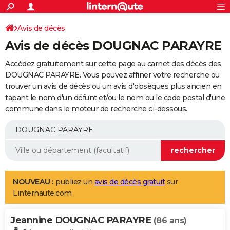
ACTUALITÉS
Connexion
S'inscrire
Avis de décès
Rechercher
Société
Education
Villes
Politique
Faits Divers
Monde
+
SPORT
Avis de décès DOUGNAC PARAYRE
Football
Cyclisme
Forum
Coupe du monde 2026
Tennis
Rugby
CULTURE
Accédez gratuitement sur cette page au carnet des décès des
TNT
Cinéma
Musique
Programme TV
Streaming
Sorties cinéma
+
DOUGNAC PARAYRE. Vous pouvez affiner votre recherche ou
FINANCE
trouver un avis de décès ou un avis d'obsèques plus ancien en
Impôts
Immobilier
Banque
Crédit
Retraite
Epargne
Risques naturels par ville
Assurance
AUTO
tapant le nom d'un défunt et/ou le nom ou le code postal d'une
commune dans le moteur de recherche ci-dessous.
Réserver un essai
Berlines
Forum auto
Essais
Citadines
SUV
+
HIGH-TECH
Meilleur smartphone
Ordinateurs
Guide high-tech
Mobiles
Internet
Jeux vidéo
+
BRICOLAGE
Aménagement intérieur
Cuisine
Jardinage
+
Forum
Extérieur
Salle de bains
Rangement
WEEK-END
Escapades
Expositions
Week-end nature
Guides de France
Patrimoine
Musées
+
LIFESTYLE
NOUVEAU :
publiez un
avis de décès gratuit
sur
Linternaute.com
Bien-être
Mode
+
Art de vivre
Loisirs
Modes de vie
SANTE
Jeannine DOUGNAC PARAYRE
Guide de la santé
Médicaments
+
Alimentation
Maladies
Sommeil
(86 ans)
VOYAGE