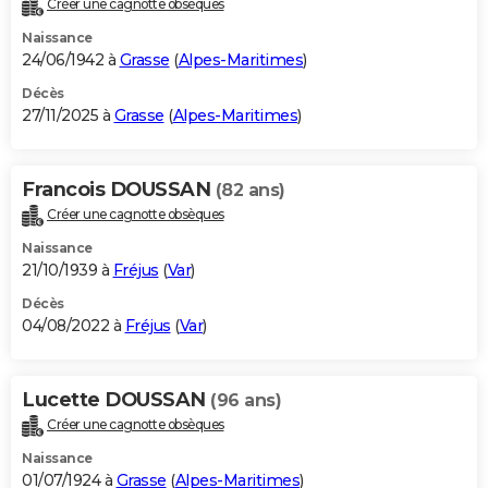
Créer une cagnotte obsèques
City break
Voyage de noces
Climat
Destinations
Voyage nature
Forum
+
PHOTO
Naissance
24/06/1942 à
Grasse
(
Alpes-Maritimes
)
GUIDES D'ACHAT
Décès
27/11/2025 à
Grasse
(
Alpes-Maritimes
)
BONS PLANS
CARTE DE VOEUX
Francois DOUSSAN
(82 ans)
Carte Bonne année
Carte Pâques
Carte de Noël
Carte Saint-Valentin
Carte d'anniversaire
DICTIONNAIRE
Créer une cagnotte obsèques
Biographies
Expressions
Dictionnaire
Citations
Proverbes
PROGRAMME TV
Naissance
21/10/1939 à
Fréjus
(
Var
)
COPAINS D'AVANT
Décès
04/08/2022 à
Fréjus
(
Var
)
Se connecter
Collèges
Universités
Service militaire
S'inscrire
Lycées
Primaires
Entreprises
Avis de recherche
AVIS DE DÉCÈS
FORUM
Lucette DOUSSAN
(96 ans)
Lifestyle
Sport
Television
Cinema
Bricolage
Culture
Auto
Voyage
Créer une cagnotte obsèques
Naissance
01/07/1924 à
Grasse
(
Alpes-Maritimes
)