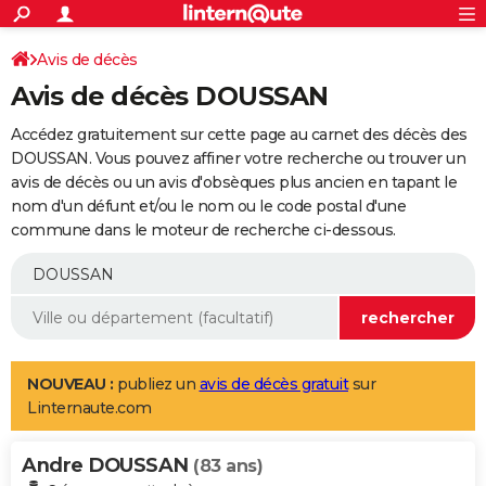
ACTUALITÉS
Connexion
S'inscrire
Avis de décès
Rechercher
Société
Education
Villes
Politique
Faits Divers
Monde
+
SPORT
Avis de décès DOUSSAN
Football
Cyclisme
Forum
Coupe du monde 2026
Tennis
Rugby
CULTURE
Accédez gratuitement sur cette page au carnet des décès des
TNT
Cinéma
Musique
Programme TV
Streaming
Sorties cinéma
+
DOUSSAN. Vous pouvez affiner votre recherche ou trouver un
FINANCE
avis de décès ou un avis d'obsèques plus ancien en tapant le
Impôts
Immobilier
Banque
Crédit
Retraite
Epargne
Risques naturels par ville
Assurance
AUTO
nom d'un défunt et/ou le nom ou le code postal d'une
commune dans le moteur de recherche ci-dessous.
Réserver un essai
Berlines
Forum auto
Essais
Citadines
SUV
+
HIGH-TECH
Meilleur smartphone
Ordinateurs
Guide high-tech
Mobiles
Internet
Jeux vidéo
+
BRICOLAGE
Aménagement intérieur
Cuisine
Jardinage
+
Forum
Extérieur
Salle de bains
Rangement
WEEK-END
Escapades
Expositions
Week-end nature
Guides de France
Patrimoine
Musées
+
LIFESTYLE
NOUVEAU :
publiez un
avis de décès gratuit
sur
Linternaute.com
Bien-être
Mode
+
Art de vivre
Loisirs
Modes de vie
SANTE
Andre DOUSSAN
Guide de la santé
Médicaments
+
Alimentation
Maladies
Sommeil
(83 ans)
VOYAGE