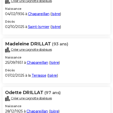
Créer une cagnotte obsèques
City break
Voyage de noces
Climat
Destinations
Voyage nature
Forum
+
PHOTO
Naissance
04/02/1936 à
Chapareillan
(
Isère
)
GUIDES D'ACHAT
Décès
02/10/2025 à
Saint-Ismier
(
Isère
)
BONS PLANS
CARTE DE VOEUX
Madeleine DRILLAT
(93 ans)
Carte Bonne année
Carte Pâques
Carte de Noël
Carte Saint-Valentin
Carte d'anniversaire
DICTIONNAIRE
Créer une cagnotte obsèques
Biographies
Expressions
Dictionnaire
Citations
Proverbes
PROGRAMME TV
Naissance
25/09/1931 à
Chapareillan
(
Isère
)
COPAINS D'AVANT
Décès
01/02/2025 à la
Terrasse
(
Isère
)
Se connecter
Collèges
Universités
Service militaire
S'inscrire
Lycées
Primaires
Entreprises
Avis de recherche
AVIS DE DÉCÈS
FORUM
Odette DRILLAT
(97 ans)
Lifestyle
Sport
Television
Cinema
Bricolage
Culture
Auto
Voyage
Créer une cagnotte obsèques
Naissance
28/12/1925 à
Chapareillan
(
Isère
)