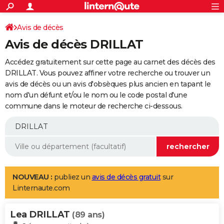
ACTUALITÉS
Connexion
S'inscrire
Avis de décès
Rechercher
Société
Education
Villes
Politique
Faits Divers
Monde
+
SPORT
Avis de décès DRILLAT
Football
Cyclisme
Forum
Coupe du monde 2026
Tennis
Rugby
CULTURE
Accédez gratuitement sur cette page au carnet des décès des
TNT
Cinéma
Musique
Programme TV
Streaming
Sorties cinéma
+
DRILLAT. Vous pouvez affiner votre recherche ou trouver un
FINANCE
avis de décès ou un avis d'obsèques plus ancien en tapant le
Impôts
Immobilier
Banque
Crédit
Retraite
Epargne
Risques naturels par ville
Assurance
AUTO
nom d'un défunt et/ou le nom ou le code postal d'une
commune dans le moteur de recherche ci-dessous.
Réserver un essai
Berlines
Forum auto
Essais
Citadines
SUV
+
HIGH-TECH
Meilleur smartphone
Ordinateurs
Guide high-tech
Mobiles
Internet
Jeux vidéo
+
BRICOLAGE
Aménagement intérieur
Cuisine
Jardinage
+
Forum
Extérieur
Salle de bains
Rangement
WEEK-END
Escapades
Expositions
Week-end nature
Guides de France
Patrimoine
Musées
+
LIFESTYLE
NOUVEAU :
publiez un
avis de décès gratuit
sur
Linternaute.com
Bien-être
Mode
+
Art de vivre
Loisirs
Modes de vie
SANTE
Lea DRILLAT
Guide de la santé
Médicaments
+
Alimentation
Maladies
Sommeil
(89 ans)
VOYAGE