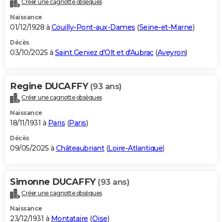
Créer une cagnotte obsèques
City break
Voyage de noces
Climat
Destinations
Voyage nature
Forum
+
PHOTO
Naissance
01/12/1928 à
Couilly-Pont-aux-Dames
(
Seine-et-Marne
)
GUIDES D'ACHAT
Décès
03/10/2025 à
Saint Geniez d'Olt et d'Aubrac
(
Aveyron
)
BONS PLANS
CARTE DE VOEUX
Regine DUCAFFY
(93 ans)
Carte Bonne année
Carte Pâques
Carte de Noël
Carte Saint-Valentin
Carte d'anniversaire
DICTIONNAIRE
Créer une cagnotte obsèques
Biographies
Expressions
Dictionnaire
Citations
Proverbes
PROGRAMME TV
Naissance
18/11/1931 à
Paris
(
Paris
)
COPAINS D'AVANT
Décès
09/05/2025 à
Châteaubriant
(
Loire-Atlantique
)
Se connecter
Collèges
Universités
Service militaire
S'inscrire
Lycées
Primaires
Entreprises
Avis de recherche
AVIS DE DÉCÈS
FORUM
Simonne DUCAFFY
(93 ans)
Lifestyle
Sport
Television
Cinema
Bricolage
Culture
Auto
Voyage
Créer une cagnotte obsèques
Naissance
23/12/1931 à
Montataire
(
Oise
)