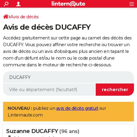
ACTUALITÉS
Connexion
S'inscrire
Avis de décès
Rechercher
Société
Education
Villes
Politique
Faits Divers
Monde
+
SPORT
Avis de décès DUCAFFY
Football
Cyclisme
Forum
Coupe du monde 2026
Tennis
Rugby
CULTURE
Accédez gratuitement sur cette page au carnet des décès des
TNT
Cinéma
Musique
Programme TV
Streaming
Sorties cinéma
+
DUCAFFY. Vous pouvez affiner votre recherche ou trouver un
FINANCE
avis de décès ou un avis d'obsèques plus ancien en tapant le
Impôts
Immobilier
Banque
Crédit
Retraite
Epargne
Risques naturels par ville
Assurance
AUTO
nom d'un défunt et/ou le nom ou le code postal d'une
commune dans le moteur de recherche ci-dessous.
Réserver un essai
Berlines
Forum auto
Essais
Citadines
SUV
+
HIGH-TECH
Meilleur smartphone
Ordinateurs
Guide high-tech
Mobiles
Internet
Jeux vidéo
+
BRICOLAGE
Aménagement intérieur
Cuisine
Jardinage
+
Forum
Extérieur
Salle de bains
Rangement
WEEK-END
Escapades
Expositions
Week-end nature
Guides de France
Patrimoine
Musées
+
LIFESTYLE
NOUVEAU :
publiez un
avis de décès gratuit
sur
Linternaute.com
Bien-être
Mode
+
Art de vivre
Loisirs
Modes de vie
SANTE
Suzanne DUCAFFY
Guide de la santé
Médicaments
+
Alimentation
Maladies
Sommeil
(96 ans)
VOYAGE