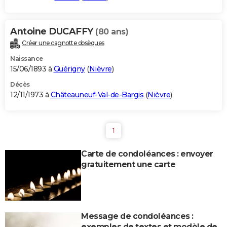
Antoine DUCAFFY
(80 ans)
Créer une cagnotte obsèques
Naissance
15/06/1893 à
Guérigny
(
Nièvre
)
Décès
12/11/1973 à
Châteauneuf-Val-de-Bargis
(
Nièvre
)
1
Carte de condoléances : envoyer
gratuitement une carte
Message de condoléances :
exemples de textes et modèle de