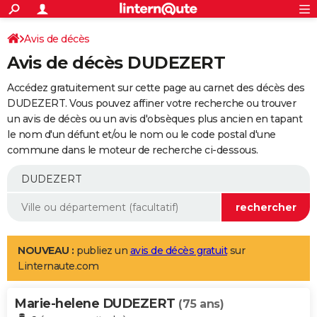
ACTUALITÉS
Connexion
S'inscrire
Avis de décès
Rechercher
Société
Education
Villes
Politique
Faits Divers
Monde
+
SPORT
Avis de décès DUDEZERT
Football
Cyclisme
Forum
Coupe du monde 2026
Tennis
Rugby
CULTURE
Accédez gratuitement sur cette page au carnet des décès des
TNT
Cinéma
Musique
Programme TV
Streaming
Sorties cinéma
+
DUDEZERT. Vous pouvez affiner votre recherche ou trouver
FINANCE
un avis de décès ou un avis d'obsèques plus ancien en tapant
Impôts
Immobilier
Banque
Crédit
Retraite
Epargne
Risques naturels par ville
Assurance
AUTO
le nom d'un défunt et/ou le nom ou le code postal d'une
commune dans le moteur de recherche ci-dessous.
Réserver un essai
Berlines
Forum auto
Essais
Citadines
SUV
+
HIGH-TECH
Meilleur smartphone
Ordinateurs
Guide high-tech
Mobiles
Internet
Jeux vidéo
+
BRICOLAGE
Aménagement intérieur
Cuisine
Jardinage
+
Forum
Extérieur
Salle de bains
Rangement
WEEK-END
Escapades
Expositions
Week-end nature
Guides de France
Patrimoine
Musées
+
LIFESTYLE
NOUVEAU :
publiez un
avis de décès gratuit
sur
Linternaute.com
Bien-être
Mode
+
Art de vivre
Loisirs
Modes de vie
SANTE
Marie-helene DUDEZERT
Guide de la santé
Médicaments
+
Alimentation
Maladies
Sommeil
(75 ans)
VOYAGE