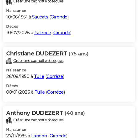
Créer une cagnotte obsèques
City break
Voyage de noces
Climat
Destinations
Voyage nature
Forum
+
PHOTO
Naissance
10/06/1951 à
Saucats
(
Gironde
)
GUIDES D'ACHAT
Décès
10/07/2026 à
Talence
(
Gironde
)
BONS PLANS
CARTE DE VOEUX
Christiane DUDEZERT
(75 ans)
Carte Bonne année
Carte Pâques
Carte de Noël
Carte Saint-Valentin
Carte d'anniversaire
DICTIONNAIRE
Créer une cagnotte obsèques
Biographies
Expressions
Dictionnaire
Citations
Proverbes
PROGRAMME TV
Naissance
26/08/1950 à
Tulle
(
Corrèze
)
COPAINS D'AVANT
Décès
08/01/2026 à
Tulle
(
Corrèze
)
Se connecter
Collèges
Universités
Service militaire
S'inscrire
Lycées
Primaires
Entreprises
Avis de recherche
AVIS DE DÉCÈS
FORUM
Anthony DUDEZERT
(40 ans)
Lifestyle
Sport
Television
Cinema
Bricolage
Culture
Auto
Voyage
Créer une cagnotte obsèques
Naissance
27/11/1985 à
Langon
(
Gironde
)