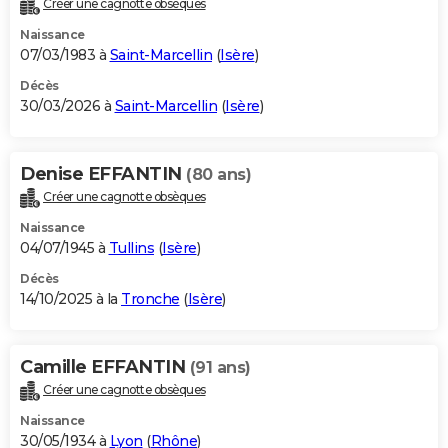
Créer une cagnotte obsèques
City break
Voyage de noces
Climat
Destinations
Voyage nature
Forum
+
PHOTO
Naissance
07/03/1983 à
Saint-Marcellin
(
Isère
)
GUIDES D'ACHAT
Décès
30/03/2026 à
Saint-Marcellin
(
Isère
)
BONS PLANS
CARTE DE VOEUX
Denise EFFANTIN
(80 ans)
Carte Bonne année
Carte Pâques
Carte de Noël
Carte Saint-Valentin
Carte d'anniversaire
DICTIONNAIRE
Créer une cagnotte obsèques
Biographies
Expressions
Dictionnaire
Citations
Proverbes
PROGRAMME TV
Naissance
04/07/1945 à
Tullins
(
Isère
)
COPAINS D'AVANT
Décès
14/10/2025 à la
Tronche
(
Isère
)
Se connecter
Collèges
Universités
Service militaire
S'inscrire
Lycées
Primaires
Entreprises
Avis de recherche
AVIS DE DÉCÈS
FORUM
Camille EFFANTIN
(91 ans)
Lifestyle
Sport
Television
Cinema
Bricolage
Culture
Auto
Voyage
Créer une cagnotte obsèques
Naissance
30/05/1934 à
Lyon
(
Rhône
)