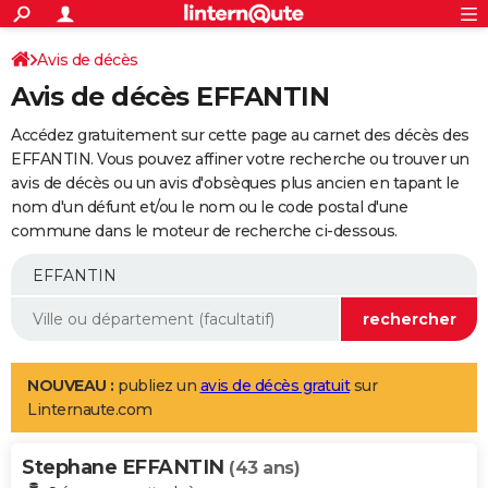
ACTUALITÉS
Connexion
S'inscrire
Avis de décès
Rechercher
Société
Education
Villes
Politique
Faits Divers
Monde
+
SPORT
Avis de décès EFFANTIN
Football
Cyclisme
Forum
Coupe du monde 2026
Tennis
Rugby
CULTURE
Accédez gratuitement sur cette page au carnet des décès des
TNT
Cinéma
Musique
Programme TV
Streaming
Sorties cinéma
+
EFFANTIN. Vous pouvez affiner votre recherche ou trouver un
FINANCE
avis de décès ou un avis d'obsèques plus ancien en tapant le
Impôts
Immobilier
Banque
Crédit
Retraite
Epargne
Risques naturels par ville
Assurance
AUTO
nom d'un défunt et/ou le nom ou le code postal d'une
commune dans le moteur de recherche ci-dessous.
Réserver un essai
Berlines
Forum auto
Essais
Citadines
SUV
+
HIGH-TECH
Meilleur smartphone
Ordinateurs
Guide high-tech
Mobiles
Internet
Jeux vidéo
+
BRICOLAGE
Aménagement intérieur
Cuisine
Jardinage
+
Forum
Extérieur
Salle de bains
Rangement
WEEK-END
Escapades
Expositions
Week-end nature
Guides de France
Patrimoine
Musées
+
LIFESTYLE
NOUVEAU :
publiez un
avis de décès gratuit
sur
Linternaute.com
Bien-être
Mode
+
Art de vivre
Loisirs
Modes de vie
SANTE
Stephane EFFANTIN
Guide de la santé
Médicaments
+
Alimentation
Maladies
Sommeil
(43 ans)
VOYAGE