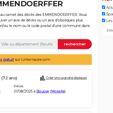
 EMMENDOERFFER
Actu
Spo
ge au carnet des décès des EMMENDOERFFER. Vous
uver un avis de décès ou un avis d'obsèques plus
Les 
 et/ou le nom ou le code postal d'une commune dans
s gratuit
sur Linternaute.com
R
(72 ans)
Créer une cagnotte obsèques
Décès
e
31/08/2025 à
Bousse
(
Moselle
)