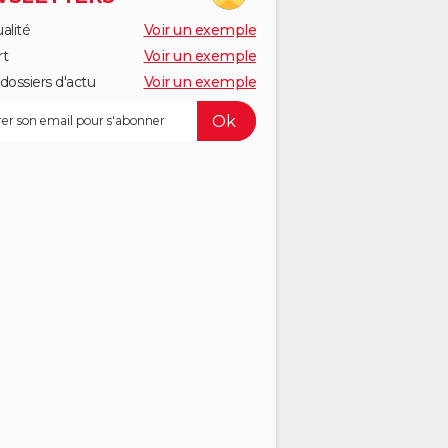
alité
Voir un exemple
rt
Voir un exemple
dossiers d'actu
Voir un exemple