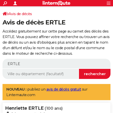
ACTUALITÉS
Connexion
S'inscrire
Avis de décès
Rechercher
Société
Education
Villes
Politique
Faits Divers
Monde
+
SPORT
Avis de décès ERTLE
Football
Cyclisme
Forum
Coupe du monde 2026
Tennis
Rugby
CULTURE
Accédez gratuitement sur cette page au carnet des décès des
TNT
Cinéma
Musique
Programme TV
Streaming
Sorties cinéma
+
ERTLE. Vous pouvez affiner votre recherche ou trouver un avis
FINANCE
de décès ou un avis d'obsèques plus ancien en tapant le nom
Impôts
Immobilier
Banque
Crédit
Retraite
Epargne
Risques naturels par ville
Assurance
AUTO
d'un défunt et/ou le nom ou le code postal d'une commune
dans le moteur de recherche ci-dessous.
Réserver un essai
Berlines
Forum auto
Essais
Citadines
SUV
+
HIGH-TECH
Meilleur smartphone
Ordinateurs
Guide high-tech
Mobiles
Internet
Jeux vidéo
+
BRICOLAGE
Aménagement intérieur
Cuisine
Jardinage
+
Forum
Extérieur
Salle de bains
Rangement
WEEK-END
Escapades
Expositions
Week-end nature
Guides de France
Patrimoine
Musées
+
LIFESTYLE
NOUVEAU :
publiez un
avis de décès gratuit
sur
Linternaute.com
Bien-être
Mode
+
Art de vivre
Loisirs
Modes de vie
SANTE
Henriette ERTLE
Guide de la santé
Médicaments
+
Alimentation
Maladies
Sommeil
(100 ans)
VOYAGE