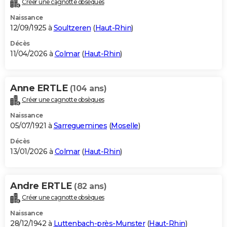
Créer une cagnotte obsèques
City break
Voyage de noces
Climat
Destinations
Voyage nature
Forum
+
PHOTO
Naissance
12/09/1925 à
Soultzeren
(
Haut-Rhin
)
GUIDES D'ACHAT
Décès
11/04/2026 à
Colmar
(
Haut-Rhin
)
BONS PLANS
CARTE DE VOEUX
Anne ERTLE
(104 ans)
Carte Bonne année
Carte Pâques
Carte de Noël
Carte Saint-Valentin
Carte d'anniversaire
DICTIONNAIRE
Créer une cagnotte obsèques
Biographies
Expressions
Dictionnaire
Citations
Proverbes
PROGRAMME TV
Naissance
05/07/1921 à
Sarreguemines
(
Moselle
)
COPAINS D'AVANT
Décès
13/01/2026 à
Colmar
(
Haut-Rhin
)
Se connecter
Collèges
Universités
Service militaire
S'inscrire
Lycées
Primaires
Entreprises
Avis de recherche
AVIS DE DÉCÈS
FORUM
Andre ERTLE
(82 ans)
Lifestyle
Sport
Television
Cinema
Bricolage
Culture
Auto
Voyage
Créer une cagnotte obsèques
Naissance
28/12/1942 à
Luttenbach-près-Munster
(
Haut-Rhin
)