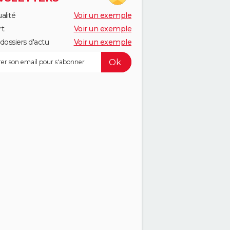
alité
Voir un exemple
rt
Voir un exemple
dossiers d'actu
Voir un exemple