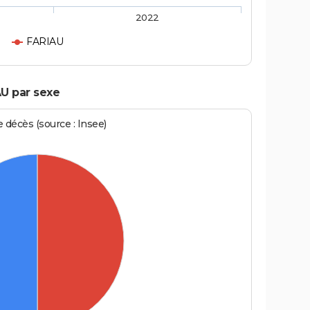
2022
FARIAU
AU par sexe
écès (source : Insee)