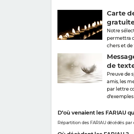
Carte d
gratuit
Notre sélec
permettra 
chers et de
Message
de text
Preuve de 
amis, les m
par lettre 
d'exemples 
D'où venaient les FARIAU qui
Répartition des FARIAU décédés par