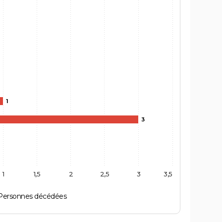
1
3
1
1,5
2
2,5
3
3,5
Personnes décédées