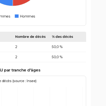
emmes
Hommes
Nombre de décès
% des décès
2
50,0 %
2
50,0 %
U par tranche d'âges
écès (source : Insee)