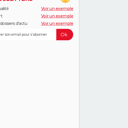
alité
Voir un exemple
rt
Voir un exemple
dossiers d'actu
Voir un exemple