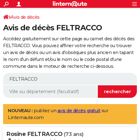
ACTUALITÉS
Connexion
S'inscrire
Avis de décès
Rechercher
Société
Education
Villes
Politique
Faits Divers
Monde
+
SPORT
Avis de décès FELTRACCO
Football
Cyclisme
Forum
Coupe du monde 2026
Tennis
Rugby
CULTURE
Accédez gratuitement sur cette page au carnet des décès des
TNT
Cinéma
Musique
Programme TV
Streaming
Sorties cinéma
+
FELTRACCO. Vous pouvez affiner votre recherche ou trouver
FINANCE
un avis de décès ou un avis d'obsèques plus ancien en tapant
Impôts
Immobilier
Banque
Crédit
Retraite
Epargne
Risques naturels par ville
Assurance
AUTO
le nom d'un défunt et/ou le nom ou le code postal d'une
commune dans le moteur de recherche ci-dessous.
Réserver un essai
Berlines
Forum auto
Essais
Citadines
SUV
+
HIGH-TECH
Meilleur smartphone
Ordinateurs
Guide high-tech
Mobiles
Internet
Jeux vidéo
+
BRICOLAGE
Aménagement intérieur
Cuisine
Jardinage
+
Forum
Extérieur
Salle de bains
Rangement
WEEK-END
Escapades
Expositions
Week-end nature
Guides de France
Patrimoine
Musées
+
LIFESTYLE
NOUVEAU :
publiez un
avis de décès gratuit
sur
Linternaute.com
Bien-être
Mode
+
Art de vivre
Loisirs
Modes de vie
SANTE
Rosine FELTRACCO
Guide de la santé
Médicaments
+
Alimentation
Maladies
Sommeil
(73 ans)
VOYAGE