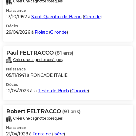
Créer une cagnotte obsèques
City break
Voyage de noces
Climat
Destinations
Voyage nature
Forum
+
PHOTO
Naissance
13/10/1952 à
Saint-Quentin-de-Baron
(
Gironde
)
GUIDES D'ACHAT
Décès
29/04/2026 à
Floirac
(
Gironde
)
BONS PLANS
CARTE DE VOEUX
Paul FELTRACCO
(81 ans)
Carte Bonne année
Carte Pâques
Carte de Noël
Carte Saint-Valentin
Carte d'anniversaire
DICTIONNAIRE
Créer une cagnotte obsèques
Biographies
Expressions
Dictionnaire
Citations
Proverbes
PROGRAMME TV
Naissance
05/11/1941 à RONCADE ITALIE
COPAINS D'AVANT
Décès
12/05/2023 à la
Teste-de-Buch
(
Gironde
)
Se connecter
Collèges
Universités
Service militaire
S'inscrire
Lycées
Primaires
Entreprises
Avis de recherche
AVIS DE DÉCÈS
FORUM
Robert FELTRACCO
(91 ans)
Lifestyle
Sport
Television
Cinema
Bricolage
Culture
Auto
Voyage
Créer une cagnotte obsèques
Naissance
21/04/1928 à
Fontaine
(
Isère
)