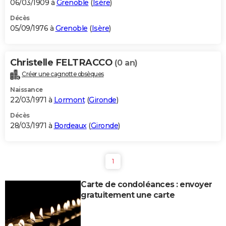
06/03/1909 à
Grenoble
(
Isère
)
Décès
05/09/1976 à
Grenoble
(
Isère
)
Christelle FELTRACCO
(0 an)
Créer une cagnotte obsèques
Naissance
22/03/1971 à
Lormont
(
Gironde
)
Décès
28/03/1971 à
Bordeaux
(
Gironde
)
1
Carte de condoléances : envoyer
gratuitement une carte