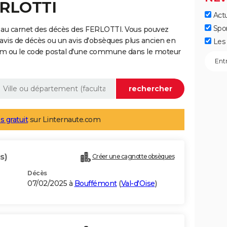
ERLOTTI
Actu
Spo
 au carnet des décès des FERLOTTI. Vous pouvez
 avis de décès ou un avis d'obsèques plus ancien en
Les 
nom ou le code postal d'une commune dans le moteur
s gratuit
sur Linternaute.com
s)
Créer une cagnotte obsèques
Décès
07/02/2025 à
Bouffémont
(
Val-d'Oise
)