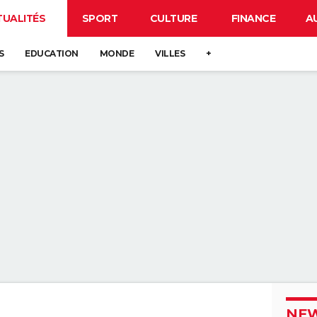
TUALITÉS
SPORT
CULTURE
FINANCE
A
S
EDUCATION
MONDE
VILLES
+
NEW