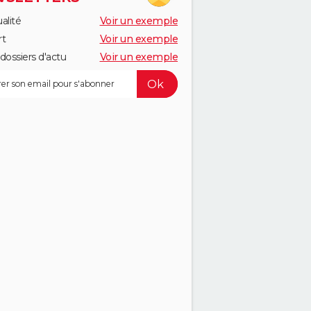
alité
Voir un exemple
rt
Voir un exemple
dossiers d'actu
Voir un exemple