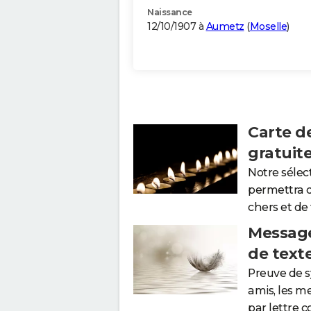
Naissance
12/10/1907 à
Aumetz
(
Moselle
)
Carte d
gratuit
Notre sélec
permettra 
chers et de
Message
de text
Preuve de 
amis, les m
par lettre 