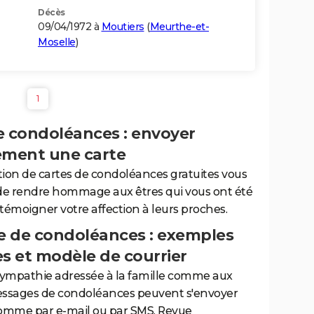
Décès
09/04/1972 à
Moutiers
(
Meurthe-et-
Moselle
)
1
e condoléances : envoyer
ement une carte
tion de cartes de condoléances gratuites vous
de rendre hommage aux êtres qui vous ont été
 témoigner votre affection à leurs proches.
 de condoléances : exemples
es et modèle de courrier
sympathie adressée à la famille comme aux
essages de condoléances peuvent s'envoyer
comme par e-mail ou par SMS. Revue