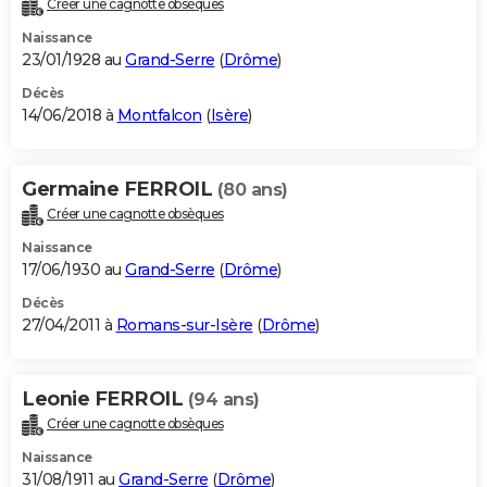
Créer une cagnotte obsèques
City break
Voyage de noces
Climat
Destinations
Voyage nature
Forum
+
PHOTO
Naissance
23/01/1928 au
Grand-Serre
(
Drôme
)
GUIDES D'ACHAT
Décès
14/06/2018 à
Montfalcon
(
Isère
)
BONS PLANS
CARTE DE VOEUX
Germaine FERROIL
(80 ans)
Carte Bonne année
Carte Pâques
Carte de Noël
Carte Saint-Valentin
Carte d'anniversaire
DICTIONNAIRE
Créer une cagnotte obsèques
Biographies
Expressions
Dictionnaire
Citations
Proverbes
PROGRAMME TV
Naissance
17/06/1930 au
Grand-Serre
(
Drôme
)
COPAINS D'AVANT
Décès
27/04/2011 à
Romans-sur-Isère
(
Drôme
)
Se connecter
Collèges
Universités
Service militaire
S'inscrire
Lycées
Primaires
Entreprises
Avis de recherche
AVIS DE DÉCÈS
FORUM
Leonie FERROIL
(94 ans)
Lifestyle
Sport
Television
Cinema
Bricolage
Culture
Auto
Voyage
Créer une cagnotte obsèques
Naissance
31/08/1911 au
Grand-Serre
(
Drôme
)