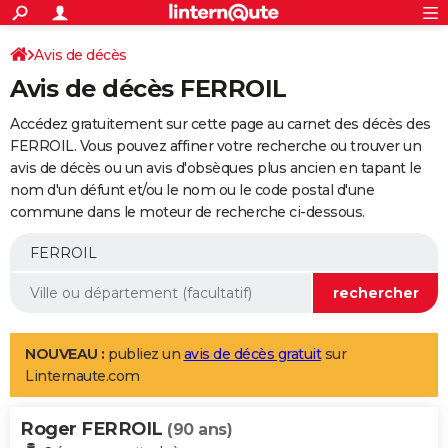
ACTUALITÉS
Connexion
S'inscrire
Avis de décès
Rechercher
Société
Education
Villes
Politique
Faits Divers
Monde
+
SPORT
Avis de décès FERROIL
Football
Cyclisme
Forum
Coupe du monde 2026
Tennis
Rugby
CULTURE
Accédez gratuitement sur cette page au carnet des décès des
TNT
Cinéma
Musique
Programme TV
Streaming
Sorties cinéma
+
FERROIL. Vous pouvez affiner votre recherche ou trouver un
FINANCE
avis de décès ou un avis d'obsèques plus ancien en tapant le
Impôts
Immobilier
Banque
Crédit
Retraite
Epargne
Risques naturels par ville
Assurance
AUTO
nom d'un défunt et/ou le nom ou le code postal d'une
commune dans le moteur de recherche ci-dessous.
Réserver un essai
Berlines
Forum auto
Essais
Citadines
SUV
+
HIGH-TECH
Meilleur smartphone
Ordinateurs
Guide high-tech
Mobiles
Internet
Jeux vidéo
+
BRICOLAGE
Aménagement intérieur
Cuisine
Jardinage
+
Forum
Extérieur
Salle de bains
Rangement
WEEK-END
Escapades
Expositions
Week-end nature
Guides de France
Patrimoine
Musées
+
LIFESTYLE
NOUVEAU :
publiez un
avis de décès gratuit
sur
Linternaute.com
Bien-être
Mode
+
Art de vivre
Loisirs
Modes de vie
SANTE
Roger FERROIL
Guide de la santé
Médicaments
+
Alimentation
Maladies
Sommeil
(90 ans)
VOYAGE