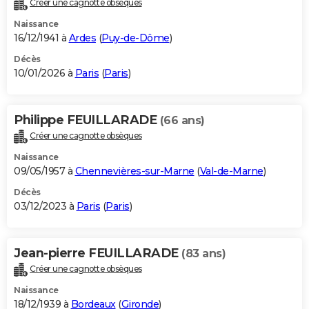
Créer une cagnotte obsèques
City break
Voyage de noces
Climat
Destinations
Voyage nature
Forum
+
PHOTO
Naissance
16/12/1941 à
Ardes
(
Puy-de-Dôme
)
GUIDES D'ACHAT
Décès
10/01/2026 à
Paris
(
Paris
)
BONS PLANS
CARTE DE VOEUX
Philippe FEUILLARADE
(66 ans)
Carte Bonne année
Carte Pâques
Carte de Noël
Carte Saint-Valentin
Carte d'anniversaire
DICTIONNAIRE
Créer une cagnotte obsèques
Biographies
Expressions
Dictionnaire
Citations
Proverbes
PROGRAMME TV
Naissance
09/05/1957 à
Chennevières-sur-Marne
(
Val-de-Marne
)
COPAINS D'AVANT
Décès
03/12/2023 à
Paris
(
Paris
)
Se connecter
Collèges
Universités
Service militaire
S'inscrire
Lycées
Primaires
Entreprises
Avis de recherche
AVIS DE DÉCÈS
FORUM
Jean-pierre FEUILLARADE
(83 ans)
Lifestyle
Sport
Television
Cinema
Bricolage
Culture
Auto
Voyage
Créer une cagnotte obsèques
Naissance
18/12/1939 à
Bordeaux
(
Gironde
)