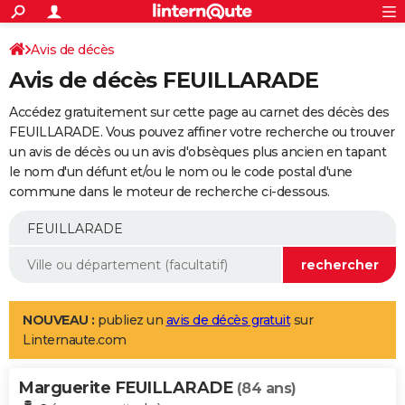
ACTUALITÉS
Connexion
S'inscrire
Avis de décès
Rechercher
Société
Education
Villes
Politique
Faits Divers
Monde
+
SPORT
Avis de décès FEUILLARADE
Football
Cyclisme
Forum
Coupe du monde 2026
Tennis
Rugby
CULTURE
Accédez gratuitement sur cette page au carnet des décès des
TNT
Cinéma
Musique
Programme TV
Streaming
Sorties cinéma
+
FEUILLARADE. Vous pouvez affiner votre recherche ou trouver
FINANCE
un avis de décès ou un avis d'obsèques plus ancien en tapant
Impôts
Immobilier
Banque
Crédit
Retraite
Epargne
Risques naturels par ville
Assurance
AUTO
le nom d'un défunt et/ou le nom ou le code postal d'une
commune dans le moteur de recherche ci-dessous.
Réserver un essai
Berlines
Forum auto
Essais
Citadines
SUV
+
HIGH-TECH
Meilleur smartphone
Ordinateurs
Guide high-tech
Mobiles
Internet
Jeux vidéo
+
BRICOLAGE
Aménagement intérieur
Cuisine
Jardinage
+
Forum
Extérieur
Salle de bains
Rangement
WEEK-END
Escapades
Expositions
Week-end nature
Guides de France
Patrimoine
Musées
+
LIFESTYLE
NOUVEAU :
publiez un
avis de décès gratuit
sur
Linternaute.com
Bien-être
Mode
+
Art de vivre
Loisirs
Modes de vie
SANTE
Marguerite FEUILLARADE
Guide de la santé
Médicaments
+
Alimentation
Maladies
Sommeil
(84 ans)
VOYAGE