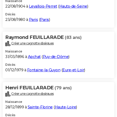
Naissance
22/08/1904 à
Levallois-Perret
(
Hauts-de-Seine
)
Décès
23/08/1980 à
Paris
(
Paris
)
Raymond FEUILLARADE
(83 ans)
Créer une cagnotte obsèques
Naissance
31/03/1896 à
Apchat
(
Puy-de-Dôme
)
Décès
01/12/1979 à
Fontaine-la-Guyon
(
Eure-et-Loir
)
Henri FEUILLARADE
(79 ans)
Créer une cagnotte obsèques
Naissance
28/12/1899 à
Sainte-Florine
(
Haute-Loire
)
Décès