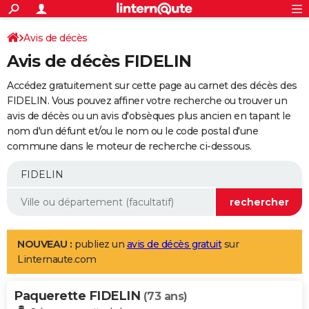
ACTUALITÉS
Connexion
S'inscrire
Avis de décès
Rechercher
Société
Education
Villes
Politique
Faits Divers
Monde
+
SPORT
Avis de décès FIDELIN
Football
Cyclisme
Forum
Coupe du monde 2026
Tennis
Rugby
CULTURE
Accédez gratuitement sur cette page au carnet des décès des
TNT
Cinéma
Musique
Programme TV
Streaming
Sorties cinéma
+
FIDELIN. Vous pouvez affiner votre recherche ou trouver un
FINANCE
avis de décès ou un avis d'obsèques plus ancien en tapant le
Impôts
Immobilier
Banque
Crédit
Retraite
Epargne
Risques naturels par ville
Assurance
AUTO
nom d'un défunt et/ou le nom ou le code postal d'une
commune dans le moteur de recherche ci-dessous.
Réserver un essai
Berlines
Forum auto
Essais
Citadines
SUV
+
HIGH-TECH
Meilleur smartphone
Ordinateurs
Guide high-tech
Mobiles
Internet
Jeux vidéo
+
BRICOLAGE
Aménagement intérieur
Cuisine
Jardinage
+
Forum
Extérieur
Salle de bains
Rangement
WEEK-END
Escapades
Expositions
Week-end nature
Guides de France
Patrimoine
Musées
+
LIFESTYLE
NOUVEAU :
publiez un
avis de décès gratuit
sur
Linternaute.com
Bien-être
Mode
+
Art de vivre
Loisirs
Modes de vie
SANTE
Paquerette FIDELIN
Guide de la santé
Médicaments
+
Alimentation
Maladies
Sommeil
(73 ans)
VOYAGE