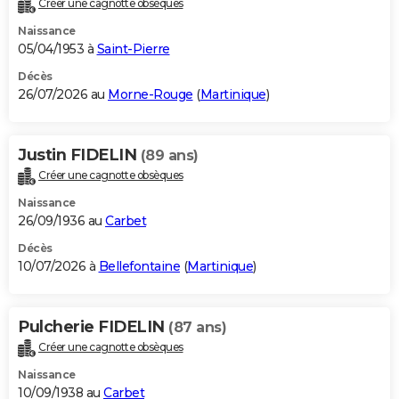
Créer une cagnotte obsèques
City break
Voyage de noces
Climat
Destinations
Voyage nature
Forum
+
PHOTO
Naissance
05/04/1953 à
Saint-Pierre
GUIDES D'ACHAT
Décès
26/07/2026 au
Morne-Rouge
(
Martinique
)
BONS PLANS
CARTE DE VOEUX
Justin FIDELIN
(89 ans)
Carte Bonne année
Carte Pâques
Carte de Noël
Carte Saint-Valentin
Carte d'anniversaire
DICTIONNAIRE
Créer une cagnotte obsèques
Biographies
Expressions
Dictionnaire
Citations
Proverbes
PROGRAMME TV
Naissance
26/09/1936 au
Carbet
COPAINS D'AVANT
Décès
10/07/2026 à
Bellefontaine
(
Martinique
)
Se connecter
Collèges
Universités
Service militaire
S'inscrire
Lycées
Primaires
Entreprises
Avis de recherche
AVIS DE DÉCÈS
FORUM
Pulcherie FIDELIN
(87 ans)
Lifestyle
Sport
Television
Cinema
Bricolage
Culture
Auto
Voyage
Créer une cagnotte obsèques
Naissance
10/09/1938 au
Carbet