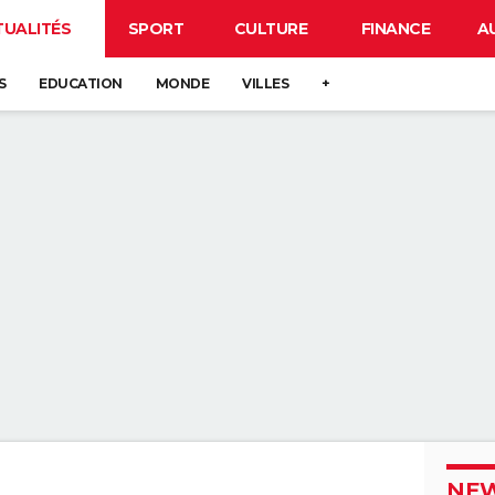
TUALITÉS
SPORT
CULTURE
FINANCE
A
S
EDUCATION
MONDE
VILLES
+
NEW