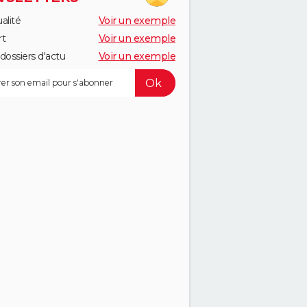
alité
Voir un exemple
rt
Voir un exemple
dossiers d'actu
Voir un exemple