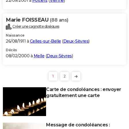
22/09/2001 à
Poitiers
(
Vienne
)
Marie FOISSEAU
(88 ans)
Créer une cagnotte obsèques
Naissance
26/08/1911 à
Celles-sur-Belle
(
Deux-Sèvres
)
Décès
08/02/2000 à
Melle
(
Deux-Sèvres
)
1
2
Carte de condoléances : envoyer
gratuitement une carte
Message de condoléances :