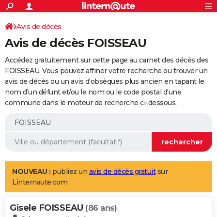
ACTUALITÉS
Connexion
S'inscrire
Avis de décès
Rechercher
Société
Education
Villes
Politique
Faits Divers
Monde
+
SPORT
Avis de décès FOISSEAU
Football
Cyclisme
Forum
Coupe du monde 2026
Tennis
Rugby
CULTURE
Accédez gratuitement sur cette page au carnet des décès des
TNT
Cinéma
Musique
Programme TV
Streaming
Sorties cinéma
+
FOISSEAU. Vous pouvez affiner votre recherche ou trouver un
FINANCE
avis de décès ou un avis d'obsèques plus ancien en tapant le
Impôts
Immobilier
Banque
Crédit
Retraite
Epargne
Risques naturels par ville
Assurance
AUTO
nom d'un défunt et/ou le nom ou le code postal d'une
commune dans le moteur de recherche ci-dessous.
Réserver un essai
Berlines
Forum auto
Essais
Citadines
SUV
+
HIGH-TECH
Meilleur smartphone
Ordinateurs
Guide high-tech
Mobiles
Internet
Jeux vidéo
+
BRICOLAGE
Aménagement intérieur
Cuisine
Jardinage
+
Forum
Extérieur
Salle de bains
Rangement
WEEK-END
Escapades
Expositions
Week-end nature
Guides de France
Patrimoine
Musées
+
LIFESTYLE
NOUVEAU :
publiez un
avis de décès gratuit
sur
Linternaute.com
Bien-être
Mode
+
Art de vivre
Loisirs
Modes de vie
SANTE
Gisele FOISSEAU
Guide de la santé
Médicaments
+
Alimentation
Maladies
Sommeil
(86 ans)
VOYAGE