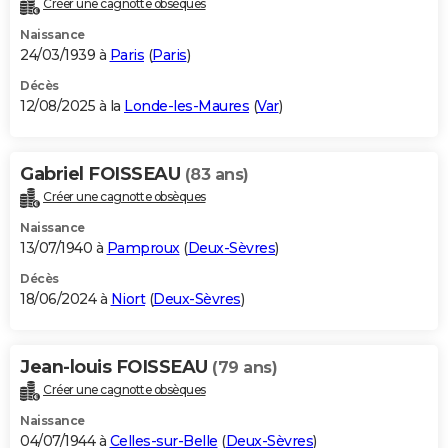
Créer une cagnotte obsèques
City break
Voyage de noces
Climat
Destinations
Voyage nature
Forum
+
PHOTO
Naissance
24/03/1939 à
Paris
(
Paris
)
GUIDES D'ACHAT
Décès
12/08/2025 à la
Londe-les-Maures
(
Var
)
BONS PLANS
CARTE DE VOEUX
Gabriel FOISSEAU
(83 ans)
Carte Bonne année
Carte Pâques
Carte de Noël
Carte Saint-Valentin
Carte d'anniversaire
DICTIONNAIRE
Créer une cagnotte obsèques
Biographies
Expressions
Dictionnaire
Citations
Proverbes
PROGRAMME TV
Naissance
13/07/1940 à
Pamproux
(
Deux-Sèvres
)
COPAINS D'AVANT
Décès
18/06/2024 à
Niort
(
Deux-Sèvres
)
Se connecter
Collèges
Universités
Service militaire
S'inscrire
Lycées
Primaires
Entreprises
Avis de recherche
AVIS DE DÉCÈS
FORUM
Jean-louis FOISSEAU
(79 ans)
Lifestyle
Sport
Television
Cinema
Bricolage
Culture
Auto
Voyage
Créer une cagnotte obsèques
Naissance
04/07/1944 à
Celles-sur-Belle
(
Deux-Sèvres
)