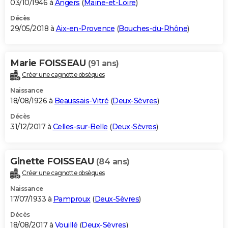
03/10/1946 à
Angers
(
Maine-et-Loire
)
Décès
29/05/2018 à
Aix-en-Provence
(
Bouches-du-Rhône
)
Marie FOISSEAU
(91 ans)
Créer une cagnotte obsèques
Naissance
18/08/1926 à
Beaussais-Vitré
(
Deux-Sèvres
)
Décès
31/12/2017 à
Celles-sur-Belle
(
Deux-Sèvres
)
Ginette FOISSEAU
(84 ans)
Créer une cagnotte obsèques
Naissance
17/07/1933 à
Pamproux
(
Deux-Sèvres
)
Décès
18/08/2017 à
Vouillé
(
Deux-Sèvres
)