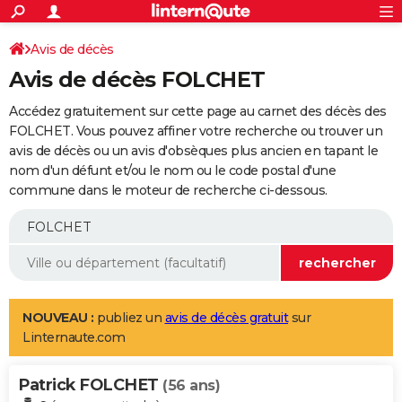
ACTUALITÉS
Connexion
S'inscrire
Avis de décès
Rechercher
Société
Education
Villes
Politique
Faits Divers
Monde
+
SPORT
Avis de décès FOLCHET
Football
Cyclisme
Forum
Coupe du monde 2026
Tennis
Rugby
CULTURE
Accédez gratuitement sur cette page au carnet des décès des
TNT
Cinéma
Musique
Programme TV
Streaming
Sorties cinéma
+
FOLCHET. Vous pouvez affiner votre recherche ou trouver un
FINANCE
avis de décès ou un avis d'obsèques plus ancien en tapant le
Impôts
Immobilier
Banque
Crédit
Retraite
Epargne
Risques naturels par ville
Assurance
AUTO
nom d'un défunt et/ou le nom ou le code postal d'une
commune dans le moteur de recherche ci-dessous.
Réserver un essai
Berlines
Forum auto
Essais
Citadines
SUV
+
HIGH-TECH
Meilleur smartphone
Ordinateurs
Guide high-tech
Mobiles
Internet
Jeux vidéo
+
BRICOLAGE
Aménagement intérieur
Cuisine
Jardinage
+
Forum
Extérieur
Salle de bains
Rangement
WEEK-END
Escapades
Expositions
Week-end nature
Guides de France
Patrimoine
Musées
+
LIFESTYLE
NOUVEAU :
publiez un
avis de décès gratuit
sur
Linternaute.com
Bien-être
Mode
+
Art de vivre
Loisirs
Modes de vie
SANTE
Patrick FOLCHET
Guide de la santé
Médicaments
+
Alimentation
Maladies
Sommeil
(56 ans)
VOYAGE