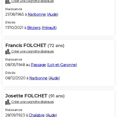
Créer une cagnotte obsèques
City break
Voyage de noces
Climat
Destinations
Voyage nature
Forum
+
PHOTO
Naissance
21/08/1965 à
Narbonne
(
Aude
)
GUIDES D'ACHAT
Décès
17/10/2021 à
Béziers
(
Hérault
)
BONS PLANS
CARTE DE VOEUX
Francis FOLCHET
(72 ans)
Carte Bonne année
Carte Pâques
Carte de Noël
Carte Saint-Valentin
Carte d'anniversaire
DICTIONNAIRE
Créer une cagnotte obsèques
Biographies
Expressions
Dictionnaire
Citations
Proverbes
PROGRAMME TV
Naissance
08/05/1948 au
Passage
(
Lot-et-Garonne
)
COPAINS D'AVANT
Décès
08/12/2020 à
Narbonne
(
Aude
)
Se connecter
Collèges
Universités
Service militaire
S'inscrire
Lycées
Primaires
Entreprises
Avis de recherche
AVIS DE DÉCÈS
FORUM
Josette FOLCHET
(91 ans)
Lifestyle
Sport
Television
Cinema
Bricolage
Culture
Auto
Voyage
Créer une cagnotte obsèques
Naissance
28/09/1923 à
Chalabre
(
Aude
)