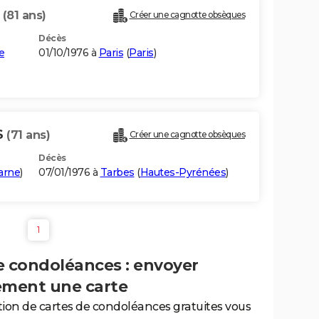
S
(81 ans)
Créer une cagnotte obsèques
Décès
e
01/10/1976 à
Paris
(
Paris
)
S
(71 ans)
Créer une cagnotte obsèques
Décès
arne
)
07/01/1976 à
Tarbes
(
Hautes-Pyrénées
)
1
e condoléances : envoyer
ement une carte
tion de cartes de condoléances gratuites vous