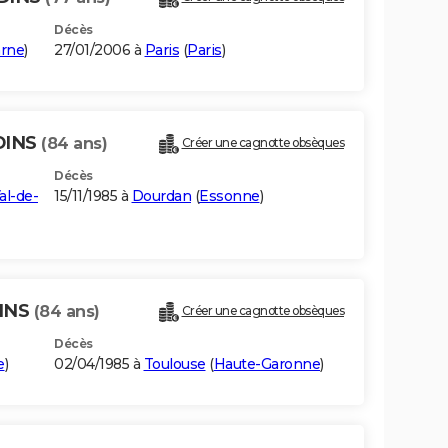
Décès
arne
)
27/01/2006 à
Paris
(
Paris
)
DINS
(84 ans)
Créer une cagnotte obsèques
Décès
al-de-
15/11/1985 à
Dourdan
(
Essonne
)
DINS
(84 ans)
Créer une cagnotte obsèques
Décès
e
)
02/04/1985 à
Toulouse
(
Haute-Garonne
)