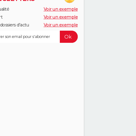
alité
Voir un exemple
rt
Voir un exemple
dossiers d'actu
Voir un exemple