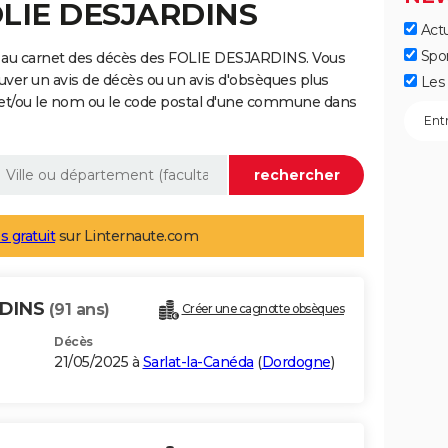
FOLIE DESJARDINS
Actu
Spo
e au carnet des décès des FOLIE DESJARDINS. Vous
uver un avis de décès ou un avis d'obsèques plus
Les 
 et/ou le nom ou le code postal d'une commune dans
s gratuit
sur Linternaute.com
RDINS
(91 ans)
Créer une cagnotte obsèques
Décès
21/05/2025 à
Sarlat-la-Canéda
(
Dordogne
)