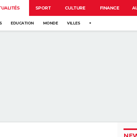
TUALITÉS
SPORT
CULTURE
FINANCE
A
S
EDUCATION
MONDE
VILLES
+
NEW