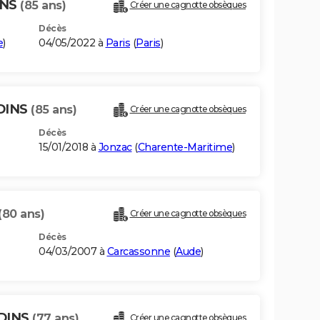
INS
(85 ans)
Créer une cagnotte obsèques
Décès
e
)
04/05/2022 à
Paris
(
Paris
)
RDINS
(85 ans)
Créer une cagnotte obsèques
Décès
15/01/2018 à
Jonzac
(
Charente-Maritime
)
(80 ans)
Créer une cagnotte obsèques
Décès
04/03/2007 à
Carcassonne
(
Aude
)
RDINS
(77 ans)
Créer une cagnotte obsèques