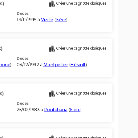
s)
Créer une cagnotte obsèques
Décès
13/11/1995 à
Vizille
(
Isère
)
s)
Créer une cagnotte obsèques
Décès
hône
)
04/12/1992 à
Montpellier
(
Hérault
)
s)
Créer une cagnotte obsèques
Décès
25/02/1983 à
Pontcharra
(
Isère
)