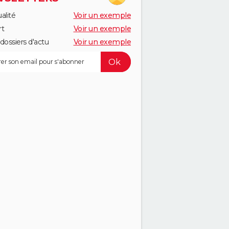
alité
Voir un exemple
rt
Voir un exemple
dossiers d'actu
Voir un exemple