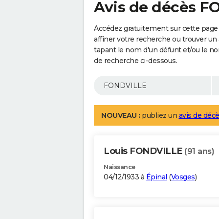
Avis de décès 
Accédez gratuitement sur cette pag
affiner votre recherche ou trouver un
tapant le nom d'un défunt et/ou le 
de recherche ci-dessous.
NOUVEAU :
publiez un
avis de décè
Louis FONDVILLE
(91 ans)
Naissance
04/12/1933 à
Épinal
(
Vosges
)