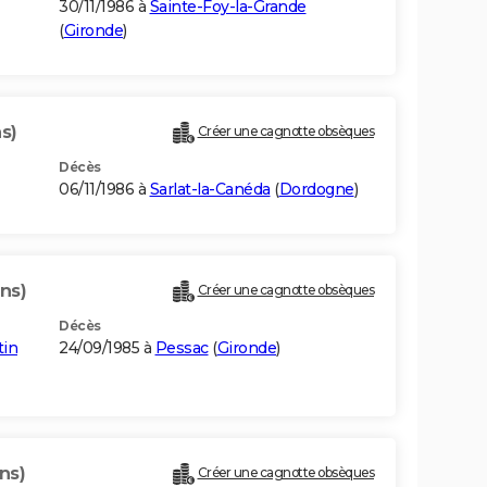
30/11/1986 à
Sainte-Foy-la-Grande
(
Gironde
)
s)
Créer une cagnotte obsèques
Décès
06/11/1986 à
Sarlat-la-Canéda
(
Dordogne
)
ns)
Créer une cagnotte obsèques
Décès
tin
24/09/1985 à
Pessac
(
Gironde
)
ns)
Créer une cagnotte obsèques