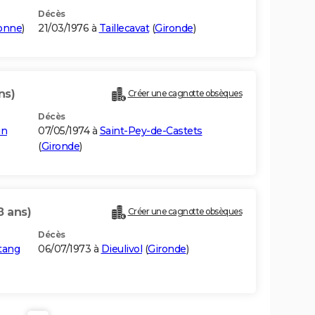
Décès
ronne
)
21/03/1976 à
Taillecavat
(
Gironde
)
ns)
Créer une cagnotte obsèques
Décès
in
07/05/1974 à
Saint-Pey-de-Castets
(
Gironde
)
8 ans)
Créer une cagnotte obsèques
Décès
tang
06/07/1973 à
Dieulivol
(
Gironde
)