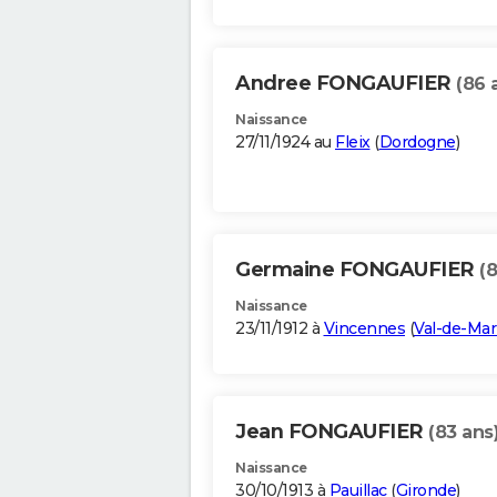
Andree FONGAUFIER
(86 
Naissance
27/11/1924 au
Fleix
(
Dordogne
)
Germaine FONGAUFIER
(
Naissance
23/11/1912 à
Vincennes
(
Val-de-Ma
Jean FONGAUFIER
(83 ans
Naissance
30/10/1913 à
Pauillac
(
Gironde
)