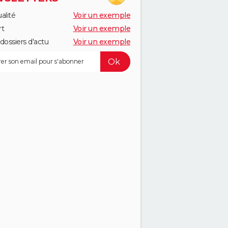
alité
Voir un exemple
rt
Voir un exemple
dossiers d'actu
Voir un exemple