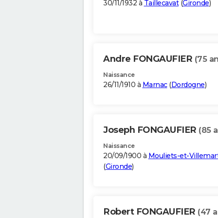
30/11/1932 à
Taillecavat
(
Gironde
)
Andre FONGAUFIER
(75 an
Naissance
26/11/1910 à
Marnac
(
Dordogne
)
Joseph FONGAUFIER
(85 a
Naissance
20/09/1900 à
Mouliets-et-Villemar
(
Gironde
)
Robert FONGAUFIER
(47 a