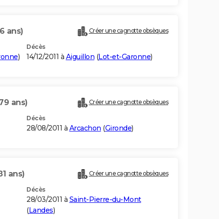
6 ans)
Créer une cagnotte obsèques
Décès
ronne
)
14/12/2011 à
Aiguillon
(
Lot-et-Garonne
)
79 ans)
Créer une cagnotte obsèques
Décès
28/08/2011 à
Arcachon
(
Gironde
)
81 ans)
Créer une cagnotte obsèques
Décès
28/03/2011 à
Saint-Pierre-du-Mont
(
Landes
)