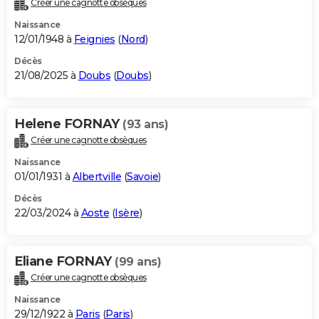
Créer une cagnotte obsèques
City break
Voyage de noces
Climat
Destinations
Voyage nature
Forum
+
PHOTO
Naissance
12/01/1948 à
Feignies
(
Nord
)
GUIDES D'ACHAT
Décès
21/08/2025 à
Doubs
(
Doubs
)
BONS PLANS
CARTE DE VOEUX
Helene FORNAY
(93 ans)
Carte Bonne année
Carte Pâques
Carte de Noël
Carte Saint-Valentin
Carte d'anniversaire
DICTIONNAIRE
Créer une cagnotte obsèques
Biographies
Expressions
Dictionnaire
Citations
Proverbes
PROGRAMME TV
Naissance
01/01/1931 à
Albertville
(
Savoie
)
COPAINS D'AVANT
Décès
22/03/2024 à
Aoste
(
Isère
)
Se connecter
Collèges
Universités
Service militaire
S'inscrire
Lycées
Primaires
Entreprises
Avis de recherche
AVIS DE DÉCÈS
FORUM
Eliane FORNAY
(99 ans)
Lifestyle
Sport
Television
Cinema
Bricolage
Culture
Auto
Voyage
Créer une cagnotte obsèques
Naissance
29/12/1922 à
Paris
(
Paris
)