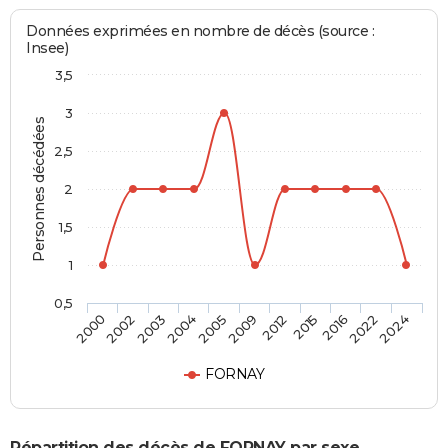
Données exprimées en nombre de décès (source :
Insee)
3,5
3
Personnes décédées
2,5
2
1,5
1
0,5
2002
2009
2022
2003
2012
2024
2004
2015
2000
2005
2016
FORNAY
Répartition des décès de FORNAY par sexe