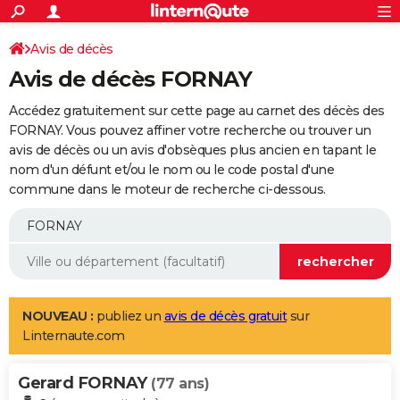
ACTUALITÉS
Connexion
S'inscrire
Avis de décès
Rechercher
Société
Education
Villes
Politique
Faits Divers
Monde
+
SPORT
Avis de décès FORNAY
Football
Cyclisme
Forum
Coupe du monde 2026
Tennis
Rugby
CULTURE
Accédez gratuitement sur cette page au carnet des décès des
TNT
Cinéma
Musique
Programme TV
Streaming
Sorties cinéma
+
FORNAY. Vous pouvez affiner votre recherche ou trouver un
FINANCE
avis de décès ou un avis d'obsèques plus ancien en tapant le
Impôts
Immobilier
Banque
Crédit
Retraite
Epargne
Risques naturels par ville
Assurance
AUTO
nom d'un défunt et/ou le nom ou le code postal d'une
commune dans le moteur de recherche ci-dessous.
Réserver un essai
Berlines
Forum auto
Essais
Citadines
SUV
+
HIGH-TECH
Meilleur smartphone
Ordinateurs
Guide high-tech
Mobiles
Internet
Jeux vidéo
+
BRICOLAGE
Aménagement intérieur
Cuisine
Jardinage
+
Forum
Extérieur
Salle de bains
Rangement
WEEK-END
Escapades
Expositions
Week-end nature
Guides de France
Patrimoine
Musées
+
LIFESTYLE
NOUVEAU :
publiez un
avis de décès gratuit
sur
Linternaute.com
Bien-être
Mode
+
Art de vivre
Loisirs
Modes de vie
SANTE
Gerard FORNAY
Guide de la santé
Médicaments
+
Alimentation
Maladies
Sommeil
(77 ans)
VOYAGE