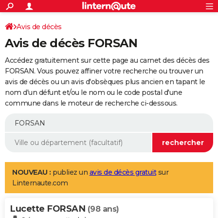
ACTUALITÉS
Connexion
S'inscrire
Avis de décès
Rechercher
Société
Education
Villes
Politique
Faits Divers
Monde
+
SPORT
Avis de décès FORSAN
Football
Cyclisme
Forum
Coupe du monde 2026
Tennis
Rugby
CULTURE
Accédez gratuitement sur cette page au carnet des décès des
TNT
Cinéma
Musique
Programme TV
Streaming
Sorties cinéma
+
FORSAN. Vous pouvez affiner votre recherche ou trouver un
FINANCE
avis de décès ou un avis d'obsèques plus ancien en tapant le
Impôts
Immobilier
Banque
Crédit
Retraite
Epargne
Risques naturels par ville
Assurance
AUTO
nom d'un défunt et/ou le nom ou le code postal d'une
commune dans le moteur de recherche ci-dessous.
Réserver un essai
Berlines
Forum auto
Essais
Citadines
SUV
+
HIGH-TECH
Meilleur smartphone
Ordinateurs
Guide high-tech
Mobiles
Internet
Jeux vidéo
+
BRICOLAGE
Aménagement intérieur
Cuisine
Jardinage
+
Forum
Extérieur
Salle de bains
Rangement
WEEK-END
Escapades
Expositions
Week-end nature
Guides de France
Patrimoine
Musées
+
LIFESTYLE
NOUVEAU :
publiez un
avis de décès gratuit
sur
Linternaute.com
Bien-être
Mode
+
Art de vivre
Loisirs
Modes de vie
SANTE
Lucette FORSAN
Guide de la santé
Médicaments
+
Alimentation
Maladies
Sommeil
(98 ans)
VOYAGE