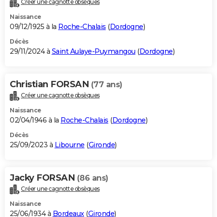
Créer une cagnotte obsèques
City break
Voyage de noces
Climat
Destinations
Voyage nature
Forum
+
PHOTO
Naissance
09/12/1925 à la
Roche-Chalais
(
Dordogne
)
GUIDES D'ACHAT
Décès
29/11/2024 à
Saint Aulaye-Puymangou
(
Dordogne
)
BONS PLANS
CARTE DE VOEUX
Christian FORSAN
(77 ans)
Carte Bonne année
Carte Pâques
Carte de Noël
Carte Saint-Valentin
Carte d'anniversaire
DICTIONNAIRE
Créer une cagnotte obsèques
Biographies
Expressions
Dictionnaire
Citations
Proverbes
PROGRAMME TV
Naissance
02/04/1946 à la
Roche-Chalais
(
Dordogne
)
COPAINS D'AVANT
Décès
25/09/2023 à
Libourne
(
Gironde
)
Se connecter
Collèges
Universités
Service militaire
S'inscrire
Lycées
Primaires
Entreprises
Avis de recherche
AVIS DE DÉCÈS
FORUM
Jacky FORSAN
(86 ans)
Lifestyle
Sport
Television
Cinema
Bricolage
Culture
Auto
Voyage
Créer une cagnotte obsèques
Naissance
25/06/1934 à
Bordeaux
(
Gironde
)