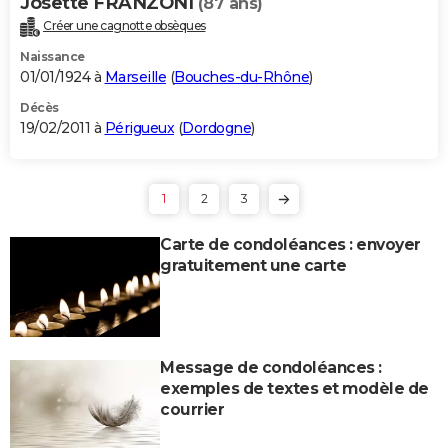
Josette FRANZONI
(87 ans)
Créer une cagnotte obsèques
Naissance
01/01/1924 à
Marseille
(
Bouches-du-Rhône
)
Décès
19/02/2011 à
Périgueux
(
Dordogne
)
1
2
3
Carte de condoléances : envoyer
gratuitement une carte
Message de condoléances :
exemples de textes et modèle de
courrier