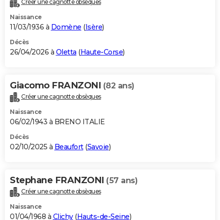
Créer une cagnotte obsèques
City break
Voyage de noces
Climat
Destinations
Voyage nature
Forum
+
PHOTO
Naissance
11/03/1936 à
Domène
(
Isère
)
GUIDES D'ACHAT
Décès
26/04/2026 à
Oletta
(
Haute-Corse
)
BONS PLANS
CARTE DE VOEUX
Giacomo FRANZONI
(82 ans)
Carte Bonne année
Carte Pâques
Carte de Noël
Carte Saint-Valentin
Carte d'anniversaire
DICTIONNAIRE
Créer une cagnotte obsèques
Biographies
Expressions
Dictionnaire
Citations
Proverbes
PROGRAMME TV
Naissance
06/02/1943 à BRENO ITALIE
COPAINS D'AVANT
Décès
02/10/2025 à
Beaufort
(
Savoie
)
Se connecter
Collèges
Universités
Service militaire
S'inscrire
Lycées
Primaires
Entreprises
Avis de recherche
AVIS DE DÉCÈS
FORUM
Stephane FRANZONI
(57 ans)
Lifestyle
Sport
Television
Cinema
Bricolage
Culture
Auto
Voyage
Créer une cagnotte obsèques
Naissance
01/04/1968 à
Clichy
(
Hauts-de-Seine
)