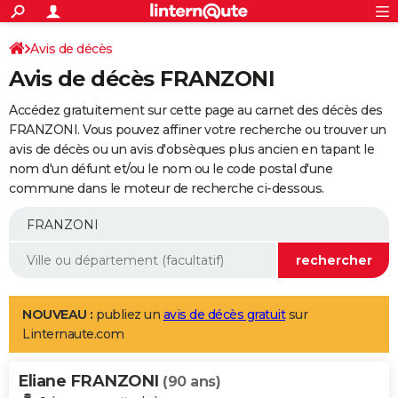
ACTUALITÉS
Connexion
S'inscrire
Avis de décès
Rechercher
Société
Education
Villes
Politique
Faits Divers
Monde
+
SPORT
Avis de décès FRANZONI
Football
Cyclisme
Forum
Coupe du monde 2026
Tennis
Rugby
CULTURE
Accédez gratuitement sur cette page au carnet des décès des
TNT
Cinéma
Musique
Programme TV
Streaming
Sorties cinéma
+
FRANZONI. Vous pouvez affiner votre recherche ou trouver un
FINANCE
avis de décès ou un avis d'obsèques plus ancien en tapant le
Impôts
Immobilier
Banque
Crédit
Retraite
Epargne
Risques naturels par ville
Assurance
AUTO
nom d'un défunt et/ou le nom ou le code postal d'une
commune dans le moteur de recherche ci-dessous.
Réserver un essai
Berlines
Forum auto
Essais
Citadines
SUV
+
HIGH-TECH
Meilleur smartphone
Ordinateurs
Guide high-tech
Mobiles
Internet
Jeux vidéo
+
BRICOLAGE
Aménagement intérieur
Cuisine
Jardinage
+
Forum
Extérieur
Salle de bains
Rangement
WEEK-END
Escapades
Expositions
Week-end nature
Guides de France
Patrimoine
Musées
+
LIFESTYLE
NOUVEAU :
publiez un
avis de décès gratuit
sur
Linternaute.com
Bien-être
Mode
+
Art de vivre
Loisirs
Modes de vie
SANTE
Eliane FRANZONI
Guide de la santé
Médicaments
+
Alimentation
Maladies
Sommeil
(90 ans)
VOYAGE