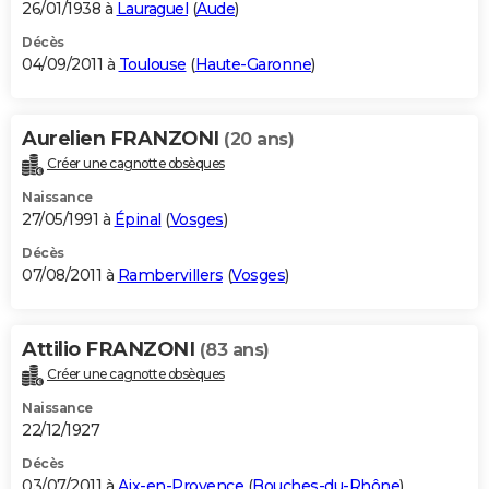
26/01/1938 à
Lauraguel
(
Aude
)
Décès
04/09/2011 à
Toulouse
(
Haute-Garonne
)
Aurelien FRANZONI
(20 ans)
Créer une cagnotte obsèques
Naissance
27/05/1991 à
Épinal
(
Vosges
)
Décès
07/08/2011 à
Rambervillers
(
Vosges
)
Attilio FRANZONI
(83 ans)
Créer une cagnotte obsèques
Naissance
22/12/1927
Décès
03/07/2011 à
Aix-en-Provence
(
Bouches-du-Rhône
)