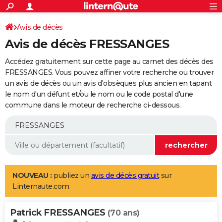
ACTUALITÉS
Connexion
S'inscrire
Avis de décès
Rechercher
Société
Education
Villes
Politique
Faits Divers
Monde
+
SPORT
Avis de décès FRESSANGES
Football
Cyclisme
Forum
Coupe du monde 2026
Tennis
Rugby
CULTURE
Accédez gratuitement sur cette page au carnet des décès des
TNT
Cinéma
Musique
Programme TV
Streaming
Sorties cinéma
+
FRESSANGES. Vous pouvez affiner votre recherche ou trouver
FINANCE
un avis de décès ou un avis d'obsèques plus ancien en tapant
Impôts
Immobilier
Banque
Crédit
Retraite
Epargne
Risques naturels par ville
Assurance
AUTO
le nom d'un défunt et/ou le nom ou le code postal d'une
commune dans le moteur de recherche ci-dessous.
Réserver un essai
Berlines
Forum auto
Essais
Citadines
SUV
+
HIGH-TECH
Meilleur smartphone
Ordinateurs
Guide high-tech
Mobiles
Internet
Jeux vidéo
+
BRICOLAGE
Aménagement intérieur
Cuisine
Jardinage
+
Forum
Extérieur
Salle de bains
Rangement
WEEK-END
Escapades
Expositions
Week-end nature
Guides de France
Patrimoine
Musées
+
LIFESTYLE
NOUVEAU :
publiez un
avis de décès gratuit
sur
Linternaute.com
Bien-être
Mode
+
Art de vivre
Loisirs
Modes de vie
SANTE
Patrick FRESSANGES
Guide de la santé
Médicaments
+
Alimentation
Maladies
Sommeil
(70 ans)
VOYAGE