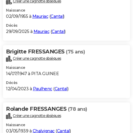
Créer une cagnotte obsèques
City break
Voyage de noces
Climat
Destinations
Voyage nature
Forum
+
PHOTO
Naissance
02/09/1955 à
Mauriac
(
Cantal
)
GUIDES D'ACHAT
Décès
29/09/2025 à
Mauriac
(
Cantal
)
BONS PLANS
CARTE DE VOEUX
Brigitte FRESSANGES
(75 ans)
Carte Bonne année
Carte Pâques
Carte de Noël
Carte Saint-Valentin
Carte d'anniversaire
DICTIONNAIRE
Créer une cagnotte obsèques
Biographies
Expressions
Dictionnaire
Citations
Proverbes
PROGRAMME TV
Naissance
14/07/1947 à PITA GUINEE
COPAINS D'AVANT
Décès
12/04/2023 à
Paulhenc
(
Cantal
)
Se connecter
Collèges
Universités
Service militaire
S'inscrire
Lycées
Primaires
Entreprises
Avis de recherche
AVIS DE DÉCÈS
FORUM
Rolande FRESSANGES
(78 ans)
Lifestyle
Sport
Television
Cinema
Bricolage
Culture
Auto
Voyage
Créer une cagnotte obsèques
Naissance
03/05/1939 à
Chalvignac
(
Cantal
)