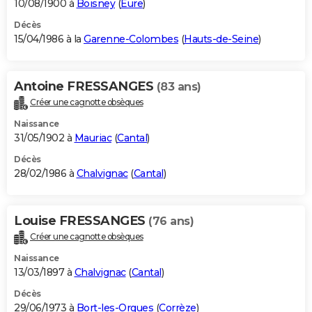
10/08/1900 à
Boisney
(
Eure
)
Décès
15/04/1986 à la
Garenne-Colombes
(
Hauts-de-Seine
)
Antoine FRESSANGES
(83 ans)
Créer une cagnotte obsèques
Naissance
31/05/1902 à
Mauriac
(
Cantal
)
Décès
28/02/1986 à
Chalvignac
(
Cantal
)
Louise FRESSANGES
(76 ans)
Créer une cagnotte obsèques
Naissance
13/03/1897 à
Chalvignac
(
Cantal
)
Décès
29/06/1973 à
Bort-les-Orgues
(
Corrèze
)