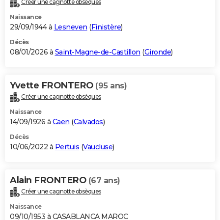
Créer une cagnotte obsèques
City break
Voyage de noces
Climat
Destinations
Voyage nature
Forum
+
PHOTO
Naissance
29/09/1944 à
Lesneven
(
Finistère
)
GUIDES D'ACHAT
Décès
08/01/2026 à
Saint-Magne-de-Castillon
(
Gironde
)
BONS PLANS
CARTE DE VOEUX
Yvette FRONTERO
(95 ans)
Carte Bonne année
Carte Pâques
Carte de Noël
Carte Saint-Valentin
Carte d'anniversaire
DICTIONNAIRE
Créer une cagnotte obsèques
Biographies
Expressions
Dictionnaire
Citations
Proverbes
PROGRAMME TV
Naissance
14/09/1926 à
Caen
(
Calvados
)
COPAINS D'AVANT
Décès
10/06/2022 à
Pertuis
(
Vaucluse
)
Se connecter
Collèges
Universités
Service militaire
S'inscrire
Lycées
Primaires
Entreprises
Avis de recherche
AVIS DE DÉCÈS
FORUM
Alain FRONTERO
(67 ans)
Lifestyle
Sport
Television
Cinema
Bricolage
Culture
Auto
Voyage
Créer une cagnotte obsèques
Naissance
09/10/1953 à CASABLANCA MAROC