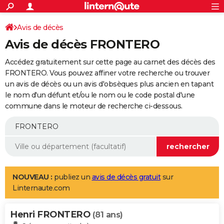
ACTUALITÉS
Connexion
S'inscrire
Avis de décès
Rechercher
Société
Education
Villes
Politique
Faits Divers
Monde
+
SPORT
Avis de décès FRONTERO
Football
Cyclisme
Forum
Coupe du monde 2026
Tennis
Rugby
CULTURE
Accédez gratuitement sur cette page au carnet des décès des
TNT
Cinéma
Musique
Programme TV
Streaming
Sorties cinéma
+
FRONTERO. Vous pouvez affiner votre recherche ou trouver
FINANCE
un avis de décès ou un avis d'obsèques plus ancien en tapant
Impôts
Immobilier
Banque
Crédit
Retraite
Epargne
Risques naturels par ville
Assurance
AUTO
le nom d'un défunt et/ou le nom ou le code postal d'une
commune dans le moteur de recherche ci-dessous.
Réserver un essai
Berlines
Forum auto
Essais
Citadines
SUV
+
HIGH-TECH
Meilleur smartphone
Ordinateurs
Guide high-tech
Mobiles
Internet
Jeux vidéo
+
BRICOLAGE
Aménagement intérieur
Cuisine
Jardinage
+
Forum
Extérieur
Salle de bains
Rangement
WEEK-END
Escapades
Expositions
Week-end nature
Guides de France
Patrimoine
Musées
+
LIFESTYLE
NOUVEAU :
publiez un
avis de décès gratuit
sur
Linternaute.com
Bien-être
Mode
+
Art de vivre
Loisirs
Modes de vie
SANTE
Henri FRONTERO
Guide de la santé
Médicaments
+
Alimentation
Maladies
Sommeil
(81 ans)
VOYAGE