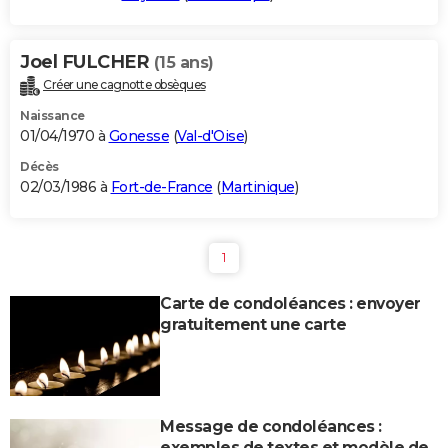
Joel FULCHER
(15 ans)
Créer une cagnotte obsèques
Naissance
01/04/1970 à
Gonesse
(
Val-d'Oise
)
Décès
02/03/1986 à
Fort-de-France
(
Martinique
)
1
Carte de condoléances : envoyer
gratuitement une carte
Message de condoléances :
exemples de textes et modèle de