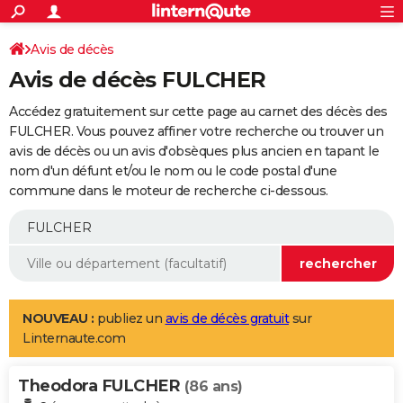
ACTUALITÉS
Connexion
S'inscrire
Avis de décès
Rechercher
Société
Education
Villes
Politique
Faits Divers
Monde
+
SPORT
Avis de décès FULCHER
Football
Cyclisme
Forum
Coupe du monde 2026
Tennis
Rugby
CULTURE
Accédez gratuitement sur cette page au carnet des décès des
TNT
Cinéma
Musique
Programme TV
Streaming
Sorties cinéma
+
FULCHER. Vous pouvez affiner votre recherche ou trouver un
FINANCE
avis de décès ou un avis d'obsèques plus ancien en tapant le
Impôts
Immobilier
Banque
Crédit
Retraite
Epargne
Risques naturels par ville
Assurance
AUTO
nom d'un défunt et/ou le nom ou le code postal d'une
commune dans le moteur de recherche ci-dessous.
Réserver un essai
Berlines
Forum auto
Essais
Citadines
SUV
+
HIGH-TECH
Meilleur smartphone
Ordinateurs
Guide high-tech
Mobiles
Internet
Jeux vidéo
+
BRICOLAGE
Aménagement intérieur
Cuisine
Jardinage
+
Forum
Extérieur
Salle de bains
Rangement
WEEK-END
Escapades
Expositions
Week-end nature
Guides de France
Patrimoine
Musées
+
LIFESTYLE
NOUVEAU :
publiez un
avis de décès gratuit
sur
Linternaute.com
Bien-être
Mode
+
Art de vivre
Loisirs
Modes de vie
SANTE
Theodora FULCHER
Guide de la santé
Médicaments
+
Alimentation
Maladies
Sommeil
(86 ans)
VOYAGE