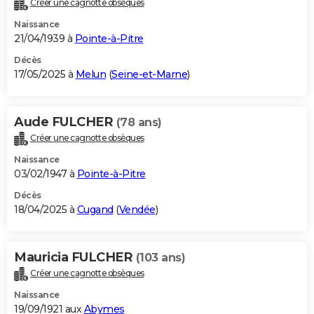
Créer une cagnotte obsèques
City break
Voyage de noces
Climat
Destinations
Voyage nature
Forum
+
PHOTO
Naissance
21/04/1939 à
Pointe-à-Pitre
GUIDES D'ACHAT
Décès
17/05/2025 à
Melun
(
Seine-et-Marne
)
BONS PLANS
CARTE DE VOEUX
Aude FULCHER
(78 ans)
Carte Bonne année
Carte Pâques
Carte de Noël
Carte Saint-Valentin
Carte d'anniversaire
DICTIONNAIRE
Créer une cagnotte obsèques
Biographies
Expressions
Dictionnaire
Citations
Proverbes
PROGRAMME TV
Naissance
03/02/1947 à
Pointe-à-Pitre
COPAINS D'AVANT
Décès
18/04/2025 à
Cugand
(
Vendée
)
Se connecter
Collèges
Universités
Service militaire
S'inscrire
Lycées
Primaires
Entreprises
Avis de recherche
AVIS DE DÉCÈS
FORUM
Mauricia FULCHER
(103 ans)
Lifestyle
Sport
Television
Cinema
Bricolage
Culture
Auto
Voyage
Créer une cagnotte obsèques
Naissance
19/09/1921 aux
Abymes