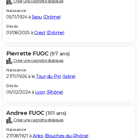
Créer une cagnotte obsèques
City break
Voyage de noces
Climat
Destinations
Voyage nature
Forum
+
PHOTO
Naissance
05/11/1924 à
Saou
(
Drôme
)
GUIDES D'ACHAT
Décès
01/08/2025 à
Crest
(
Drôme
)
BONS PLANS
CARTE DE VOEUX
Pierrette FUOC
(97 ans)
Carte Bonne année
Carte Pâques
Carte de Noël
Carte Saint-Valentin
Carte d'anniversaire
DICTIONNAIRE
Créer une cagnotte obsèques
Biographies
Expressions
Dictionnaire
Citations
Proverbes
PROGRAMME TV
Naissance
27/11/1926 à la
Tour-du-Pin
(
Isère
)
COPAINS D'AVANT
Décès
05/02/2024 à
Lyon
(
Rhône
)
Se connecter
Collèges
Universités
Service militaire
S'inscrire
Lycées
Primaires
Entreprises
Avis de recherche
AVIS DE DÉCÈS
FORUM
Andree FUOC
(101 ans)
Lifestyle
Sport
Television
Cinema
Bricolage
Culture
Auto
Voyage
Créer une cagnotte obsèques
Naissance
27/08/1921 à
Arles
(
Bouches-du-Rhône
)