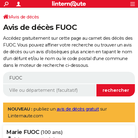
ACTUALITÉS
Connexion
S'inscrire
Avis de décès
Rechercher
Société
Education
Villes
Politique
Faits Divers
Monde
+
SPORT
Avis de décès FUOC
Football
Cyclisme
Forum
Coupe du monde 2026
Tennis
Rugby
CULTURE
Accédez gratuitement sur cette page au carnet des décès des
TNT
Cinéma
Musique
Programme TV
Streaming
Sorties cinéma
+
FUOC. Vous pouvez affiner votre recherche ou trouver un avis
FINANCE
de décès ou un avis d'obsèques plus ancien en tapant le nom
Impôts
Immobilier
Banque
Crédit
Retraite
Epargne
Risques naturels par ville
Assurance
AUTO
d'un défunt et/ou le nom ou le code postal d'une commune
dans le moteur de recherche ci-dessous.
Réserver un essai
Berlines
Forum auto
Essais
Citadines
SUV
+
HIGH-TECH
Meilleur smartphone
Ordinateurs
Guide high-tech
Mobiles
Internet
Jeux vidéo
+
BRICOLAGE
Aménagement intérieur
Cuisine
Jardinage
+
Forum
Extérieur
Salle de bains
Rangement
WEEK-END
Escapades
Expositions
Week-end nature
Guides de France
Patrimoine
Musées
+
LIFESTYLE
NOUVEAU :
publiez un
avis de décès gratuit
sur
Linternaute.com
Bien-être
Mode
+
Art de vivre
Loisirs
Modes de vie
SANTE
Marie FUOC
Guide de la santé
Médicaments
+
Alimentation
Maladies
Sommeil
(100 ans)
VOYAGE