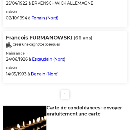
25/04/1922 à ERKENSCHWICK ALLEMAGNE
Décès
02/10/1994 à
Fenain
(
Nord
)
Francois FURMANOWSKI
(66 ans)
Créer une cagnotte obsèques
Naissance
24/06/1926 à
Escaudain
(
Nord
)
Décès
14/05/1993 à
Denain
(
Nord
)
1
Carte de condoléances : envoyer
gratuitement une carte