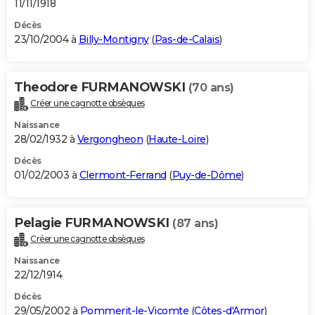
11/11/1918
Décès
23/10/2004 à
Billy-Montigny
(
Pas-de-Calais
)
Theodore FURMANOWSKI
(70 ans)
Créer une cagnotte obsèques
Naissance
28/02/1932 à
Vergongheon
(
Haute-Loire
)
Décès
01/02/2003 à
Clermont-Ferrand
(
Puy-de-Dôme
)
Pelagie FURMANOWSKI
(87 ans)
Créer une cagnotte obsèques
Naissance
22/12/1914
Décès
29/05/2002 à
Pommerit-le-Vicomte
(
Côtes-d'Armor
)