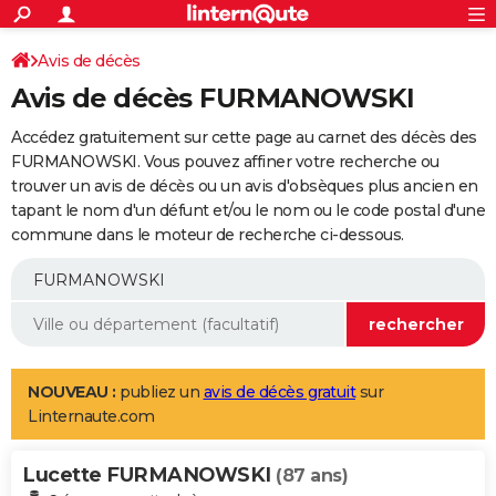
ACTUALITÉS
Connexion
S'inscrire
Avis de décès
Rechercher
Société
Education
Villes
Politique
Faits Divers
Monde
+
SPORT
Avis de décès FURMANOWSKI
Football
Cyclisme
Forum
Coupe du monde 2026
Tennis
Rugby
CULTURE
Accédez gratuitement sur cette page au carnet des décès des
TNT
Cinéma
Musique
Programme TV
Streaming
Sorties cinéma
+
FURMANOWSKI. Vous pouvez affiner votre recherche ou
FINANCE
trouver un avis de décès ou un avis d'obsèques plus ancien en
Impôts
Immobilier
Banque
Crédit
Retraite
Epargne
Risques naturels par ville
Assurance
AUTO
tapant le nom d'un défunt et/ou le nom ou le code postal d'une
commune dans le moteur de recherche ci-dessous.
Réserver un essai
Berlines
Forum auto
Essais
Citadines
SUV
+
HIGH-TECH
Meilleur smartphone
Ordinateurs
Guide high-tech
Mobiles
Internet
Jeux vidéo
+
BRICOLAGE
Aménagement intérieur
Cuisine
Jardinage
+
Forum
Extérieur
Salle de bains
Rangement
WEEK-END
Escapades
Expositions
Week-end nature
Guides de France
Patrimoine
Musées
+
LIFESTYLE
NOUVEAU :
publiez un
avis de décès gratuit
sur
Linternaute.com
Bien-être
Mode
+
Art de vivre
Loisirs
Modes de vie
SANTE
Lucette FURMANOWSKI
Guide de la santé
Médicaments
+
Alimentation
Maladies
Sommeil
(87 ans)
VOYAGE