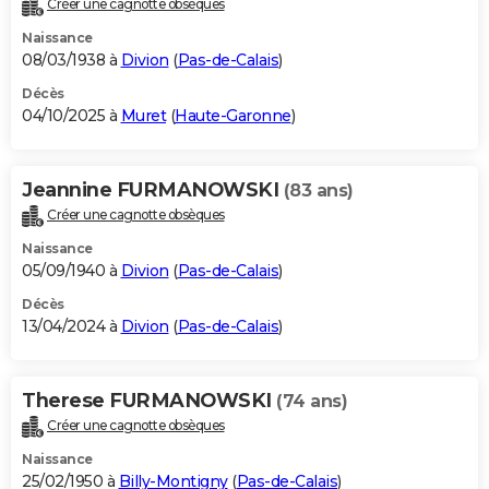
Créer une cagnotte obsèques
City break
Voyage de noces
Climat
Destinations
Voyage nature
Forum
+
PHOTO
Naissance
08/03/1938 à
Divion
(
Pas-de-Calais
)
GUIDES D'ACHAT
Décès
04/10/2025 à
Muret
(
Haute-Garonne
)
BONS PLANS
CARTE DE VOEUX
Jeannine FURMANOWSKI
(83 ans)
Carte Bonne année
Carte Pâques
Carte de Noël
Carte Saint-Valentin
Carte d'anniversaire
DICTIONNAIRE
Créer une cagnotte obsèques
Biographies
Expressions
Dictionnaire
Citations
Proverbes
PROGRAMME TV
Naissance
05/09/1940 à
Divion
(
Pas-de-Calais
)
COPAINS D'AVANT
Décès
13/04/2024 à
Divion
(
Pas-de-Calais
)
Se connecter
Collèges
Universités
Service militaire
S'inscrire
Lycées
Primaires
Entreprises
Avis de recherche
AVIS DE DÉCÈS
FORUM
Therese FURMANOWSKI
(74 ans)
Lifestyle
Sport
Television
Cinema
Bricolage
Culture
Auto
Voyage
Créer une cagnotte obsèques
Naissance
25/02/1950 à
Billy-Montigny
(
Pas-de-Calais
)