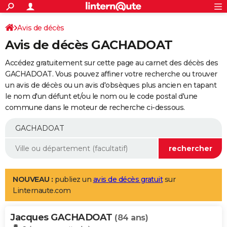
ACTUALITÉS
Connexion
S'inscrire
Avis de décès
Rechercher
Société
Education
Villes
Politique
Faits Divers
Monde
+
SPORT
Avis de décès GACHADOAT
Football
Cyclisme
Forum
Coupe du monde 2026
Tennis
Rugby
CULTURE
Accédez gratuitement sur cette page au carnet des décès des
TNT
Cinéma
Musique
Programme TV
Streaming
Sorties cinéma
+
GACHADOAT. Vous pouvez affiner votre recherche ou trouver
FINANCE
un avis de décès ou un avis d'obsèques plus ancien en tapant
Impôts
Immobilier
Banque
Crédit
Retraite
Epargne
Risques naturels par ville
Assurance
AUTO
le nom d'un défunt et/ou le nom ou le code postal d'une
commune dans le moteur de recherche ci-dessous.
Réserver un essai
Berlines
Forum auto
Essais
Citadines
SUV
+
HIGH-TECH
Meilleur smartphone
Ordinateurs
Guide high-tech
Mobiles
Internet
Jeux vidéo
+
BRICOLAGE
Aménagement intérieur
Cuisine
Jardinage
+
Forum
Extérieur
Salle de bains
Rangement
WEEK-END
Escapades
Expositions
Week-end nature
Guides de France
Patrimoine
Musées
+
LIFESTYLE
NOUVEAU :
publiez un
avis de décès gratuit
sur
Linternaute.com
Bien-être
Mode
+
Art de vivre
Loisirs
Modes de vie
SANTE
Jacques GACHADOAT
Guide de la santé
Médicaments
+
Alimentation
Maladies
Sommeil
(84 ans)
VOYAGE