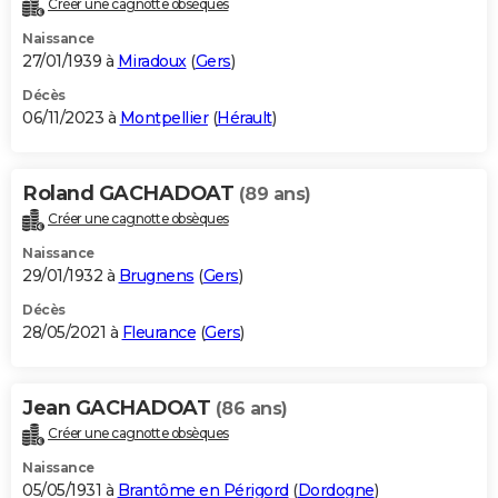
Créer une cagnotte obsèques
City break
Voyage de noces
Climat
Destinations
Voyage nature
Forum
+
PHOTO
Naissance
27/01/1939 à
Miradoux
(
Gers
)
GUIDES D'ACHAT
Décès
06/11/2023 à
Montpellier
(
Hérault
)
BONS PLANS
CARTE DE VOEUX
Roland GACHADOAT
(89 ans)
Carte Bonne année
Carte Pâques
Carte de Noël
Carte Saint-Valentin
Carte d'anniversaire
DICTIONNAIRE
Créer une cagnotte obsèques
Biographies
Expressions
Dictionnaire
Citations
Proverbes
PROGRAMME TV
Naissance
29/01/1932 à
Brugnens
(
Gers
)
COPAINS D'AVANT
Décès
28/05/2021 à
Fleurance
(
Gers
)
Se connecter
Collèges
Universités
Service militaire
S'inscrire
Lycées
Primaires
Entreprises
Avis de recherche
AVIS DE DÉCÈS
FORUM
Jean GACHADOAT
(86 ans)
Lifestyle
Sport
Television
Cinema
Bricolage
Culture
Auto
Voyage
Créer une cagnotte obsèques
Naissance
05/05/1931 à
Brantôme en Périgord
(
Dordogne
)