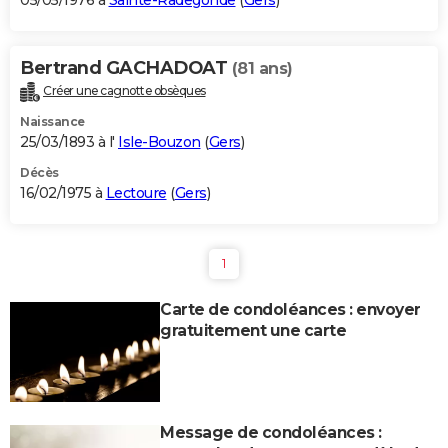
05/05/1976 à
Sainte-Radegonde
(
Gers
)
Bertrand GACHADOAT
(81 ans)
Créer une cagnotte obsèques
Naissance
25/03/1893 à l'
Isle-Bouzon
(
Gers
)
Décès
16/02/1975 à
Lectoure
(
Gers
)
1
Carte de condoléances : envoyer
gratuitement une carte
Message de condoléances :