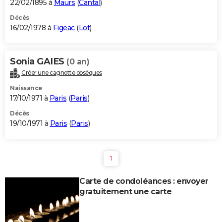
22/02/1895 à
Maurs
(
Cantal
)
Décès
16/02/1978 à
Figeac
(
Lot
)
Sonia GAIES
(0 an)
Créer une cagnotte obsèques
Naissance
17/10/1971 à
Paris
(
Paris
)
Décès
19/10/1971 à
Paris
(
Paris
)
1
Carte de condoléances : envoyer
gratuitement une carte