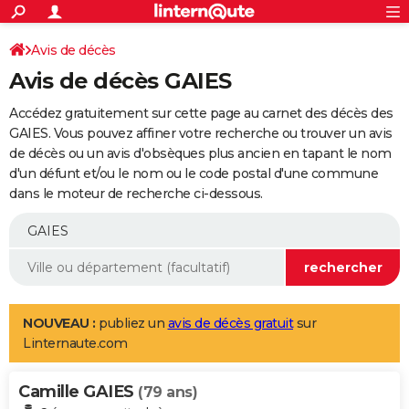
ACTUALITÉS
Connexion
S'inscrire
Avis de décès
Rechercher
Société
Education
Villes
Politique
Faits Divers
Monde
+
SPORT
Avis de décès GAIES
Football
Cyclisme
Forum
Coupe du monde 2026
Tennis
Rugby
CULTURE
Accédez gratuitement sur cette page au carnet des décès des
TNT
Cinéma
Musique
Programme TV
Streaming
Sorties cinéma
+
GAIES. Vous pouvez affiner votre recherche ou trouver un avis
FINANCE
de décès ou un avis d'obsèques plus ancien en tapant le nom
Impôts
Immobilier
Banque
Crédit
Retraite
Epargne
Risques naturels par ville
Assurance
AUTO
d'un défunt et/ou le nom ou le code postal d'une commune
dans le moteur de recherche ci-dessous.
Réserver un essai
Berlines
Forum auto
Essais
Citadines
SUV
+
HIGH-TECH
Meilleur smartphone
Ordinateurs
Guide high-tech
Mobiles
Internet
Jeux vidéo
+
BRICOLAGE
Aménagement intérieur
Cuisine
Jardinage
+
Forum
Extérieur
Salle de bains
Rangement
WEEK-END
Escapades
Expositions
Week-end nature
Guides de France
Patrimoine
Musées
+
LIFESTYLE
NOUVEAU :
publiez un
avis de décès gratuit
sur
Linternaute.com
Bien-être
Mode
+
Art de vivre
Loisirs
Modes de vie
SANTE
Camille GAIES
Guide de la santé
Médicaments
+
Alimentation
Maladies
Sommeil
(79 ans)
VOYAGE