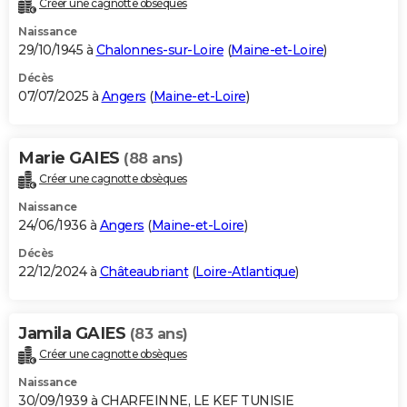
Créer une cagnotte obsèques
City break
Voyage de noces
Climat
Destinations
Voyage nature
Forum
+
PHOTO
Naissance
29/10/1945 à
Chalonnes-sur-Loire
(
Maine-et-Loire
)
GUIDES D'ACHAT
Décès
07/07/2025 à
Angers
(
Maine-et-Loire
)
BONS PLANS
CARTE DE VOEUX
Marie GAIES
(88 ans)
Carte Bonne année
Carte Pâques
Carte de Noël
Carte Saint-Valentin
Carte d'anniversaire
DICTIONNAIRE
Créer une cagnotte obsèques
Biographies
Expressions
Dictionnaire
Citations
Proverbes
PROGRAMME TV
Naissance
24/06/1936 à
Angers
(
Maine-et-Loire
)
COPAINS D'AVANT
Décès
22/12/2024 à
Châteaubriant
(
Loire-Atlantique
)
Se connecter
Collèges
Universités
Service militaire
S'inscrire
Lycées
Primaires
Entreprises
Avis de recherche
AVIS DE DÉCÈS
FORUM
Jamila GAIES
(83 ans)
Lifestyle
Sport
Television
Cinema
Bricolage
Culture
Auto
Voyage
Créer une cagnotte obsèques
Naissance
30/09/1939 à CHARFEINNE, LE KEF TUNISIE