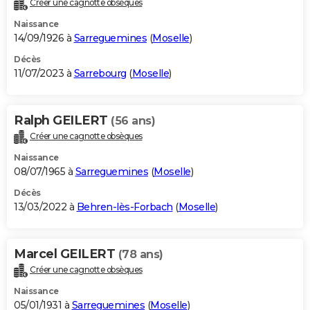
Créer une cagnotte obsèques
City break
Voyage de noces
Climat
Destinations
Voyage nature
Forum
+
PHOTO
Naissance
14/09/1926 à
Sarreguemines
(
Moselle
)
GUIDES D'ACHAT
Décès
11/07/2023 à
Sarrebourg
(
Moselle
)
BONS PLANS
CARTE DE VOEUX
Ralph GEILERT
(56 ans)
Carte Bonne année
Carte Pâques
Carte de Noël
Carte Saint-Valentin
Carte d'anniversaire
DICTIONNAIRE
Créer une cagnotte obsèques
Biographies
Expressions
Dictionnaire
Citations
Proverbes
PROGRAMME TV
Naissance
08/07/1965 à
Sarreguemines
(
Moselle
)
COPAINS D'AVANT
Décès
13/03/2022 à
Behren-lès-Forbach
(
Moselle
)
Se connecter
Collèges
Universités
Service militaire
S'inscrire
Lycées
Primaires
Entreprises
Avis de recherche
AVIS DE DÉCÈS
FORUM
Marcel GEILERT
(78 ans)
Lifestyle
Sport
Television
Cinema
Bricolage
Culture
Auto
Voyage
Créer une cagnotte obsèques
Naissance
05/01/1931 à
Sarreguemines
(
Moselle
)