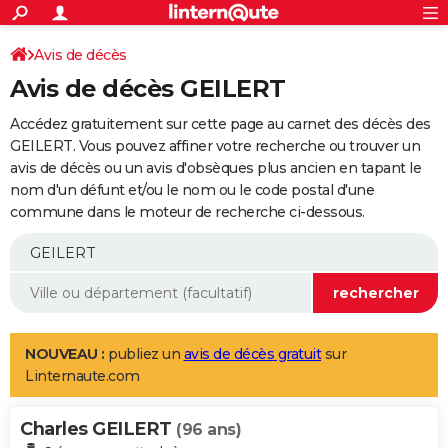
ACTUALITÉS
Connexion
S'inscrire
Avis de décès
Rechercher
Société
Education
Villes
Politique
Faits Divers
Monde
+
SPORT
Avis de décès GEILERT
Football
Cyclisme
Forum
Coupe du monde 2026
Tennis
Rugby
CULTURE
Accédez gratuitement sur cette page au carnet des décès des
TNT
Cinéma
Musique
Programme TV
Streaming
Sorties cinéma
+
GEILERT. Vous pouvez affiner votre recherche ou trouver un
FINANCE
avis de décès ou un avis d'obsèques plus ancien en tapant le
Impôts
Immobilier
Banque
Crédit
Retraite
Epargne
Risques naturels par ville
Assurance
AUTO
nom d'un défunt et/ou le nom ou le code postal d'une
commune dans le moteur de recherche ci-dessous.
Réserver un essai
Berlines
Forum auto
Essais
Citadines
SUV
+
HIGH-TECH
Meilleur smartphone
Ordinateurs
Guide high-tech
Mobiles
Internet
Jeux vidéo
+
BRICOLAGE
Aménagement intérieur
Cuisine
Jardinage
+
Forum
Extérieur
Salle de bains
Rangement
WEEK-END
Escapades
Expositions
Week-end nature
Guides de France
Patrimoine
Musées
+
LIFESTYLE
NOUVEAU :
publiez un
avis de décès gratuit
sur
Linternaute.com
Bien-être
Mode
+
Art de vivre
Loisirs
Modes de vie
SANTE
Charles GEILERT
Guide de la santé
Médicaments
+
Alimentation
Maladies
Sommeil
(96 ans)
VOYAGE