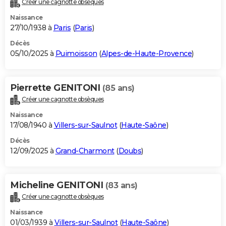
Créer une cagnotte obsèques
City break
Voyage de noces
Climat
Destinations
Voyage nature
Forum
+
PHOTO
Naissance
27/10/1938 à
Paris
(
Paris
)
GUIDES D'ACHAT
Décès
05/10/2025 à
Puimoisson
(
Alpes-de-Haute-Provence
)
BONS PLANS
CARTE DE VOEUX
Pierrette GENITONI
(85 ans)
Carte Bonne année
Carte Pâques
Carte de Noël
Carte Saint-Valentin
Carte d'anniversaire
DICTIONNAIRE
Créer une cagnotte obsèques
Biographies
Expressions
Dictionnaire
Citations
Proverbes
PROGRAMME TV
Naissance
17/08/1940 à
Villers-sur-Saulnot
(
Haute-Saône
)
COPAINS D'AVANT
Décès
12/09/2025 à
Grand-Charmont
(
Doubs
)
Se connecter
Collèges
Universités
Service militaire
S'inscrire
Lycées
Primaires
Entreprises
Avis de recherche
AVIS DE DÉCÈS
FORUM
Micheline GENITONI
(83 ans)
Lifestyle
Sport
Television
Cinema
Bricolage
Culture
Auto
Voyage
Créer une cagnotte obsèques
Naissance
01/03/1939 à
Villers-sur-Saulnot
(
Haute-Saône
)