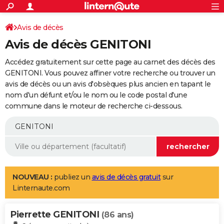
ACTUALITÉS
Connexion
S'inscrire
Avis de décès
Rechercher
Société
Education
Villes
Politique
Faits Divers
Monde
+
SPORT
Avis de décès GENITONI
Football
Cyclisme
Forum
Coupe du monde 2026
Tennis
Rugby
CULTURE
Accédez gratuitement sur cette page au carnet des décès des
TNT
Cinéma
Musique
Programme TV
Streaming
Sorties cinéma
+
GENITONI. Vous pouvez affiner votre recherche ou trouver un
FINANCE
avis de décès ou un avis d'obsèques plus ancien en tapant le
Impôts
Immobilier
Banque
Crédit
Retraite
Epargne
Risques naturels par ville
Assurance
AUTO
nom d'un défunt et/ou le nom ou le code postal d'une
commune dans le moteur de recherche ci-dessous.
Réserver un essai
Berlines
Forum auto
Essais
Citadines
SUV
+
HIGH-TECH
Meilleur smartphone
Ordinateurs
Guide high-tech
Mobiles
Internet
Jeux vidéo
+
BRICOLAGE
Aménagement intérieur
Cuisine
Jardinage
+
Forum
Extérieur
Salle de bains
Rangement
WEEK-END
Escapades
Expositions
Week-end nature
Guides de France
Patrimoine
Musées
+
LIFESTYLE
NOUVEAU :
publiez un
avis de décès gratuit
sur
Linternaute.com
Bien-être
Mode
+
Art de vivre
Loisirs
Modes de vie
SANTE
Pierrette GENITONI
Guide de la santé
Médicaments
+
Alimentation
Maladies
Sommeil
(86 ans)
VOYAGE