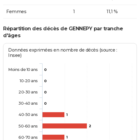
Femmes
1
11,1 %
Répartition des décès de GENNEPY par tranche
d'âges
Données exprimées en nombre de décès (source :
Insee)
Moins de 10 ans
0
10-20 ans
0
20-30 ans
0
30-40 ans
0
40-50 ans
1
50-60 ans
2
60-70 ans
1