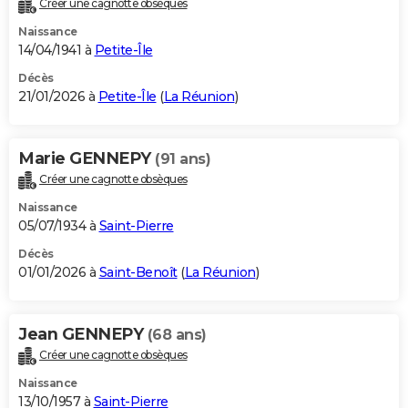
Créer une cagnotte obsèques
City break
Voyage de noces
Climat
Destinations
Voyage nature
Forum
+
PHOTO
Naissance
14/04/1941 à
Petite-Île
GUIDES D'ACHAT
Décès
21/01/2026 à
Petite-Île
(
La Réunion
)
BONS PLANS
CARTE DE VOEUX
Marie GENNEPY
(91 ans)
Carte Bonne année
Carte Pâques
Carte de Noël
Carte Saint-Valentin
Carte d'anniversaire
DICTIONNAIRE
Créer une cagnotte obsèques
Biographies
Expressions
Dictionnaire
Citations
Proverbes
PROGRAMME TV
Naissance
05/07/1934 à
Saint-Pierre
COPAINS D'AVANT
Décès
01/01/2026 à
Saint-Benoît
(
La Réunion
)
Se connecter
Collèges
Universités
Service militaire
S'inscrire
Lycées
Primaires
Entreprises
Avis de recherche
AVIS DE DÉCÈS
FORUM
Jean GENNEPY
(68 ans)
Lifestyle
Sport
Television
Cinema
Bricolage
Culture
Auto
Voyage
Créer une cagnotte obsèques
Naissance
13/10/1957 à
Saint-Pierre