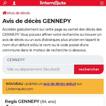
ACTUALITÉS
Connexion
S'inscrire
Avis de décès
Rechercher
Société
Education
Villes
Politique
Faits Divers
Monde
+
SPORT
Avis de décès GENNEPY
Football
Cyclisme
Forum
Coupe du monde 2026
Tennis
Rugby
CULTURE
Accédez gratuitement sur cette page au carnet des décès des
TNT
Cinéma
Musique
Programme TV
Streaming
Sorties cinéma
+
GENNEPY. Vous pouvez affiner votre recherche ou trouver un
FINANCE
avis de décès ou un avis d'obsèques plus ancien en tapant le
Impôts
Immobilier
Banque
Crédit
Retraite
Epargne
Risques naturels par ville
Assurance
AUTO
nom d'un défunt et/ou le nom ou le code postal d'une
commune dans le moteur de recherche ci-dessous.
Réserver un essai
Berlines
Forum auto
Essais
Citadines
SUV
+
HIGH-TECH
Meilleur smartphone
Ordinateurs
Guide high-tech
Mobiles
Internet
Jeux vidéo
+
BRICOLAGE
Aménagement intérieur
Cuisine
Jardinage
+
Forum
Extérieur
Salle de bains
Rangement
WEEK-END
Escapades
Expositions
Week-end nature
Guides de France
Patrimoine
Musées
+
LIFESTYLE
NOUVEAU :
publiez un
avis de décès gratuit
sur
Linternaute.com
Bien-être
Mode
+
Art de vivre
Loisirs
Modes de vie
SANTE
Regis GENNEPY
Guide de la santé
Médicaments
+
Alimentation
Maladies
Sommeil
(84 ans)
VOYAGE