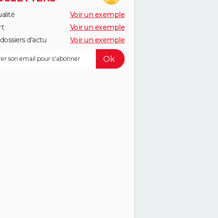
alité
Voir un exemple
rt
Voir un exemple
dossiers d'actu
Voir un exemple