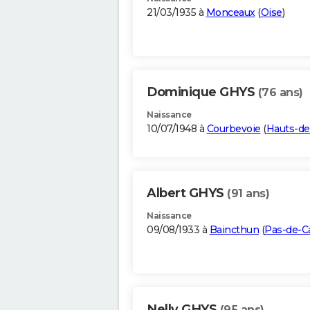
21/03/1935 à
Monceaux
(
Oise
)
Dominique GHYS
(76 ans)
Naissance
10/07/1948 à
Courbevoie
(
Hauts-de
Albert GHYS
(91 ans)
Naissance
09/08/1933 à
Baincthun
(
Pas-de-Ca
Nelly GHYS
(95 ans)