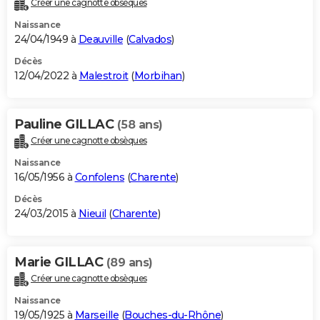
Créer une cagnotte obsèques
City break
Voyage de noces
Climat
Destinations
Voyage nature
Forum
+
PHOTO
Naissance
24/04/1949 à
Deauville
(
Calvados
)
GUIDES D'ACHAT
Décès
12/04/2022 à
Malestroit
(
Morbihan
)
BONS PLANS
CARTE DE VOEUX
Pauline GILLAC
(58 ans)
Carte Bonne année
Carte Pâques
Carte de Noël
Carte Saint-Valentin
Carte d'anniversaire
DICTIONNAIRE
Créer une cagnotte obsèques
Biographies
Expressions
Dictionnaire
Citations
Proverbes
PROGRAMME TV
Naissance
16/05/1956 à
Confolens
(
Charente
)
COPAINS D'AVANT
Décès
24/03/2015 à
Nieuil
(
Charente
)
Se connecter
Collèges
Universités
Service militaire
S'inscrire
Lycées
Primaires
Entreprises
Avis de recherche
AVIS DE DÉCÈS
FORUM
Marie GILLAC
(89 ans)
Lifestyle
Sport
Television
Cinema
Bricolage
Culture
Auto
Voyage
Créer une cagnotte obsèques
Naissance
19/05/1925 à
Marseille
(
Bouches-du-Rhône
)