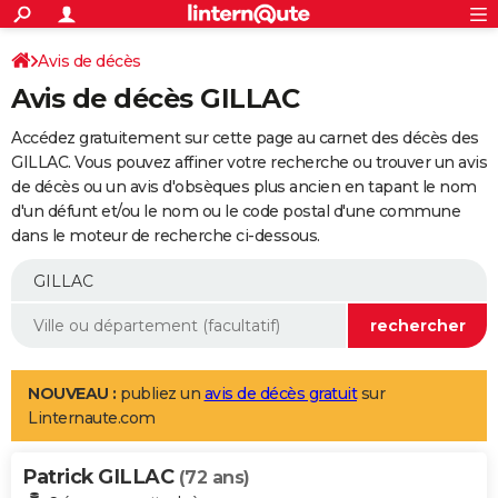
ACTUALITÉS
Connexion
S'inscrire
Avis de décès
Rechercher
Société
Education
Villes
Politique
Faits Divers
Monde
+
SPORT
Avis de décès GILLAC
Football
Cyclisme
Forum
Coupe du monde 2026
Tennis
Rugby
CULTURE
Accédez gratuitement sur cette page au carnet des décès des
TNT
Cinéma
Musique
Programme TV
Streaming
Sorties cinéma
+
GILLAC. Vous pouvez affiner votre recherche ou trouver un avis
FINANCE
de décès ou un avis d'obsèques plus ancien en tapant le nom
Impôts
Immobilier
Banque
Crédit
Retraite
Epargne
Risques naturels par ville
Assurance
AUTO
d'un défunt et/ou le nom ou le code postal d'une commune
dans le moteur de recherche ci-dessous.
Réserver un essai
Berlines
Forum auto
Essais
Citadines
SUV
+
HIGH-TECH
Meilleur smartphone
Ordinateurs
Guide high-tech
Mobiles
Internet
Jeux vidéo
+
BRICOLAGE
Aménagement intérieur
Cuisine
Jardinage
+
Forum
Extérieur
Salle de bains
Rangement
WEEK-END
Escapades
Expositions
Week-end nature
Guides de France
Patrimoine
Musées
+
LIFESTYLE
NOUVEAU :
publiez un
avis de décès gratuit
sur
Linternaute.com
Bien-être
Mode
+
Art de vivre
Loisirs
Modes de vie
SANTE
Patrick GILLAC
Guide de la santé
Médicaments
+
Alimentation
Maladies
Sommeil
(72 ans)
VOYAGE