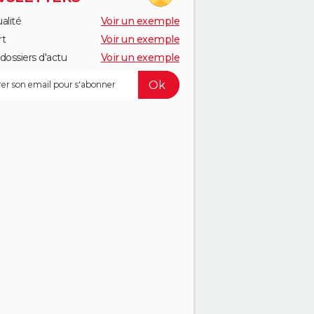
alité
Voir un exemple
rt
Voir un exemple
dossiers d'actu
Voir un exemple