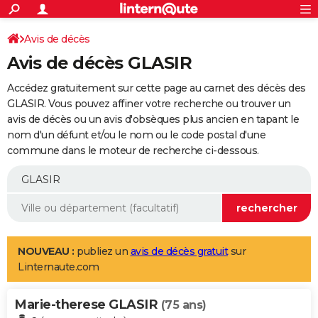
ACTUALITÉS
Connexion
S'inscrire
Avis de décès
Rechercher
Société
Education
Villes
Politique
Faits Divers
Monde
+
SPORT
Avis de décès GLASIR
Football
Cyclisme
Forum
Coupe du monde 2026
Tennis
Rugby
CULTURE
Accédez gratuitement sur cette page au carnet des décès des
TNT
Cinéma
Musique
Programme TV
Streaming
Sorties cinéma
+
GLASIR. Vous pouvez affiner votre recherche ou trouver un
FINANCE
avis de décès ou un avis d'obsèques plus ancien en tapant le
Impôts
Immobilier
Banque
Crédit
Retraite
Epargne
Risques naturels par ville
Assurance
AUTO
nom d'un défunt et/ou le nom ou le code postal d'une
commune dans le moteur de recherche ci-dessous.
Réserver un essai
Berlines
Forum auto
Essais
Citadines
SUV
+
HIGH-TECH
Meilleur smartphone
Ordinateurs
Guide high-tech
Mobiles
Internet
Jeux vidéo
+
BRICOLAGE
Aménagement intérieur
Cuisine
Jardinage
+
Forum
Extérieur
Salle de bains
Rangement
WEEK-END
Escapades
Expositions
Week-end nature
Guides de France
Patrimoine
Musées
+
LIFESTYLE
NOUVEAU :
publiez un
avis de décès gratuit
sur
Linternaute.com
Bien-être
Mode
+
Art de vivre
Loisirs
Modes de vie
SANTE
Marie-therese GLASIR
Guide de la santé
Médicaments
+
Alimentation
Maladies
Sommeil
(75 ans)
VOYAGE