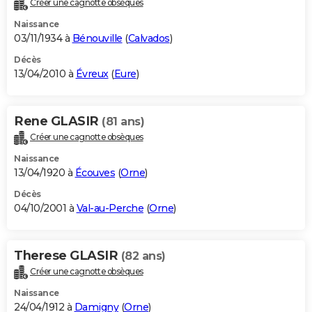
Créer une cagnotte obsèques
City break
Voyage de noces
Climat
Destinations
Voyage nature
Forum
+
PHOTO
Naissance
03/11/1934 à
Bénouville
(
Calvados
)
GUIDES D'ACHAT
Décès
13/04/2010 à
Évreux
(
Eure
)
BONS PLANS
CARTE DE VOEUX
Rene GLASIR
(81 ans)
Carte Bonne année
Carte Pâques
Carte de Noël
Carte Saint-Valentin
Carte d'anniversaire
DICTIONNAIRE
Créer une cagnotte obsèques
Biographies
Expressions
Dictionnaire
Citations
Proverbes
PROGRAMME TV
Naissance
13/04/1920 à
Écouves
(
Orne
)
COPAINS D'AVANT
Décès
04/10/2001 à
Val-au-Perche
(
Orne
)
Se connecter
Collèges
Universités
Service militaire
S'inscrire
Lycées
Primaires
Entreprises
Avis de recherche
AVIS DE DÉCÈS
FORUM
Therese GLASIR
(82 ans)
Lifestyle
Sport
Television
Cinema
Bricolage
Culture
Auto
Voyage
Créer une cagnotte obsèques
Naissance
24/04/1912 à
Damigny
(
Orne
)