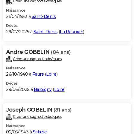
Créer une cagnotte obsèques
City break
Voyage de noces
Climat
Destinations
Voyage nature
Forum
+
PHOTO
Naissance
21/04/1953 à
Saint-Denis
GUIDES D'ACHAT
Décès
29/07/2025 à
Saint-Denis
(
La Réunion
)
BONS PLANS
CARTE DE VOEUX
Andre GOBELIN
(84 ans)
Carte Bonne année
Carte Pâques
Carte de Noël
Carte Saint-Valentin
Carte d'anniversaire
DICTIONNAIRE
Créer une cagnotte obsèques
Biographies
Expressions
Dictionnaire
Citations
Proverbes
PROGRAMME TV
Naissance
26/10/1940 à
Feurs
(
Loire
)
COPAINS D'AVANT
Décès
29/06/2025 à
Balbigny
(
Loire
)
Se connecter
Collèges
Universités
Service militaire
S'inscrire
Lycées
Primaires
Entreprises
Avis de recherche
AVIS DE DÉCÈS
FORUM
Joseph GOBELIN
(81 ans)
Lifestyle
Sport
Television
Cinema
Bricolage
Culture
Auto
Voyage
Créer une cagnotte obsèques
Naissance
02/05/1943 à
Salazie