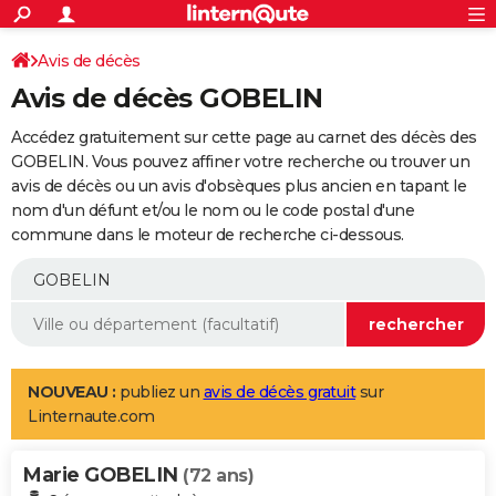
ACTUALITÉS
Connexion
S'inscrire
Avis de décès
Rechercher
Société
Education
Villes
Politique
Faits Divers
Monde
+
SPORT
Avis de décès GOBELIN
Football
Cyclisme
Forum
Coupe du monde 2026
Tennis
Rugby
CULTURE
Accédez gratuitement sur cette page au carnet des décès des
TNT
Cinéma
Musique
Programme TV
Streaming
Sorties cinéma
+
GOBELIN. Vous pouvez affiner votre recherche ou trouver un
FINANCE
avis de décès ou un avis d'obsèques plus ancien en tapant le
Impôts
Immobilier
Banque
Crédit
Retraite
Epargne
Risques naturels par ville
Assurance
AUTO
nom d'un défunt et/ou le nom ou le code postal d'une
commune dans le moteur de recherche ci-dessous.
Réserver un essai
Berlines
Forum auto
Essais
Citadines
SUV
+
HIGH-TECH
Meilleur smartphone
Ordinateurs
Guide high-tech
Mobiles
Internet
Jeux vidéo
+
BRICOLAGE
Aménagement intérieur
Cuisine
Jardinage
+
Forum
Extérieur
Salle de bains
Rangement
WEEK-END
Escapades
Expositions
Week-end nature
Guides de France
Patrimoine
Musées
+
LIFESTYLE
NOUVEAU :
publiez un
avis de décès gratuit
sur
Linternaute.com
Bien-être
Mode
+
Art de vivre
Loisirs
Modes de vie
SANTE
Marie GOBELIN
Guide de la santé
Médicaments
+
Alimentation
Maladies
Sommeil
(72 ans)
VOYAGE