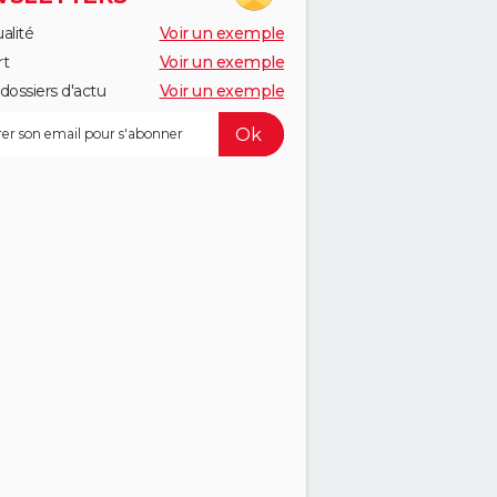
alité
Voir un exemple
rt
Voir un exemple
dossiers d'actu
Voir un exemple