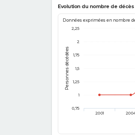
Evolution du nombre de décès
Données exprimées en nombre de d
2,25
2
Personnes décédées
1,75
1,5
1,25
1
0,75
2001
200