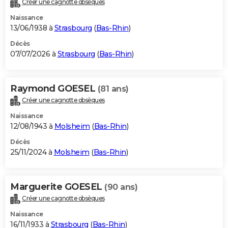
Créer une cagnotte obsèques
City break
Voyage de noces
Climat
Destinations
Voyage nature
Forum
+
PHOTO
Naissance
13/06/1938 à
Strasbourg
(
Bas-Rhin
)
GUIDES D'ACHAT
Décès
07/07/2026 à
Strasbourg
(
Bas-Rhin
)
BONS PLANS
CARTE DE VOEUX
Raymond GOESEL
(81 ans)
Carte Bonne année
Carte Pâques
Carte de Noël
Carte Saint-Valentin
Carte d'anniversaire
DICTIONNAIRE
Créer une cagnotte obsèques
Biographies
Expressions
Dictionnaire
Citations
Proverbes
PROGRAMME TV
Naissance
12/08/1943 à
Molsheim
(
Bas-Rhin
)
COPAINS D'AVANT
Décès
25/11/2024 à
Molsheim
(
Bas-Rhin
)
Se connecter
Collèges
Universités
Service militaire
S'inscrire
Lycées
Primaires
Entreprises
Avis de recherche
AVIS DE DÉCÈS
FORUM
Marguerite GOESEL
(90 ans)
Lifestyle
Sport
Television
Cinema
Bricolage
Culture
Auto
Voyage
Créer une cagnotte obsèques
Naissance
16/11/1933 à
Strasbourg
(
Bas-Rhin
)