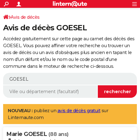
ACTUALITÉS
Connexion
S'inscrire
Avis de décès
Rechercher
Société
Education
Villes
Politique
Faits Divers
Monde
+
SPORT
Avis de décès GOESEL
Football
Cyclisme
Forum
Coupe du monde 2026
Tennis
Rugby
CULTURE
Accédez gratuitement sur cette page au carnet des décès des
TNT
Cinéma
Musique
Programme TV
Streaming
Sorties cinéma
+
GOESEL. Vous pouvez affiner votre recherche ou trouver un
FINANCE
avis de décès ou un avis d'obsèques plus ancien en tapant le
Impôts
Immobilier
Banque
Crédit
Retraite
Epargne
Risques naturels par ville
Assurance
AUTO
nom d'un défunt et/ou le nom ou le code postal d'une
commune dans le moteur de recherche ci-dessous.
Réserver un essai
Berlines
Forum auto
Essais
Citadines
SUV
+
HIGH-TECH
Meilleur smartphone
Ordinateurs
Guide high-tech
Mobiles
Internet
Jeux vidéo
+
BRICOLAGE
Aménagement intérieur
Cuisine
Jardinage
+
Forum
Extérieur
Salle de bains
Rangement
WEEK-END
Escapades
Expositions
Week-end nature
Guides de France
Patrimoine
Musées
+
LIFESTYLE
NOUVEAU :
publiez un
avis de décès gratuit
sur
Linternaute.com
Bien-être
Mode
+
Art de vivre
Loisirs
Modes de vie
SANTE
Marie GOESEL
Guide de la santé
Médicaments
+
Alimentation
Maladies
Sommeil
(88 ans)
VOYAGE