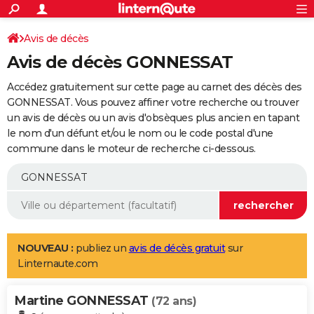
ACTUALITÉS
Connexion
S'inscrire
Avis de décès
Rechercher
Société
Education
Villes
Politique
Faits Divers
Monde
+
SPORT
Avis de décès GONNESSAT
Football
Cyclisme
Forum
Coupe du monde 2026
Tennis
Rugby
CULTURE
Accédez gratuitement sur cette page au carnet des décès des
TNT
Cinéma
Musique
Programme TV
Streaming
Sorties cinéma
+
GONNESSAT. Vous pouvez affiner votre recherche ou trouver
FINANCE
un avis de décès ou un avis d'obsèques plus ancien en tapant
Impôts
Immobilier
Banque
Crédit
Retraite
Epargne
Risques naturels par ville
Assurance
AUTO
le nom d'un défunt et/ou le nom ou le code postal d'une
commune dans le moteur de recherche ci-dessous.
Réserver un essai
Berlines
Forum auto
Essais
Citadines
SUV
+
HIGH-TECH
Meilleur smartphone
Ordinateurs
Guide high-tech
Mobiles
Internet
Jeux vidéo
+
BRICOLAGE
Aménagement intérieur
Cuisine
Jardinage
+
Forum
Extérieur
Salle de bains
Rangement
WEEK-END
Escapades
Expositions
Week-end nature
Guides de France
Patrimoine
Musées
+
LIFESTYLE
NOUVEAU :
publiez un
avis de décès gratuit
sur
Linternaute.com
Bien-être
Mode
+
Art de vivre
Loisirs
Modes de vie
SANTE
Martine GONNESSAT
Guide de la santé
Médicaments
+
Alimentation
Maladies
Sommeil
(72 ans)
VOYAGE