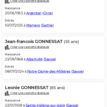
Créer une cagnotte obsèques
City break
Voyage de noces
Climat
Destinations
Voyage nature
Forum
+
PHOTO
Naissance
20/06/1953 à
Argentan
(
Orne
)
GUIDES D'ACHAT
Décès
10/07/2025 à
Mamers
(
Sarthe
)
BONS PLANS
CARTE DE VOEUX
Jean-francois GONNESSAT
(55 ans)
Carte Bonne année
Carte Pâques
Carte de Noël
Carte Saint-Valentin
Carte d'anniversaire
DICTIONNAIRE
Créer une cagnotte obsèques
Biographies
Expressions
Dictionnaire
Citations
Proverbes
PROGRAMME TV
Naissance
23/09/1968 à
Albertville
(
Savoie
)
COPAINS D'AVANT
Décès
08/07/2024 à
Notre-Dame-des-Millières
(
Savoie
)
Se connecter
Collèges
Universités
Service militaire
S'inscrire
Lycées
Primaires
Entreprises
Avis de recherche
AVIS DE DÉCÈS
FORUM
Leonie GONNESSAT
(85 ans)
Lifestyle
Sport
Television
Cinema
Bricolage
Culture
Auto
Voyage
Créer une cagnotte obsèques
Naissance
22/01/1938 à
Sainte-Hélène-sur-Isère
(
Savoie
)