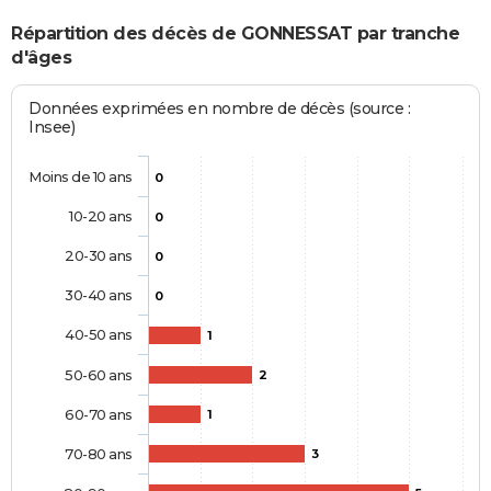
Répartition des décès de GONNESSAT par tranche
d'âges
Données exprimées en nombre de décès (source :
Insee)
Moins de 10 ans
0
10-20 ans
0
20-30 ans
0
30-40 ans
0
40-50 ans
1
50-60 ans
2
60-70 ans
1
70-80 ans
3