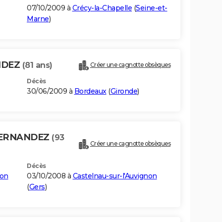
07/10/2009 à
Crécy-la-Chapelle
(
Seine-et-
Marne
)
NDEZ
(81 ans)
Créer une cagnotte obsèques
Décès
30/06/2009 à
Bordeaux
(
Gironde
)
HERNANDEZ
(93
Créer une cagnotte obsèques
Décès
non
03/10/2008 à
Castelnau-sur-l'Auvignon
(
Gers
)