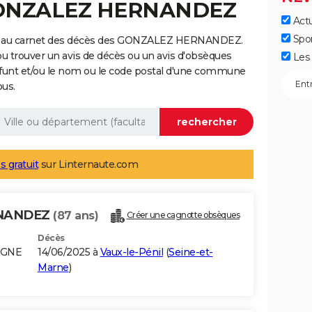
 GONZALEZ HERNANDEZ
Actu
Spo
ge au carnet des décès des GONZALEZ HERNANDEZ.
ou trouver un avis de décès ou un avis d'obsèques
Les 
éfunt et/ou le nom ou le code postal d'une commune
ous.
s gratuit
sur Linternaute.com
RNANDEZ
(87 ans)
Créer une cagnotte obsèques
Décès
AGNE
14/06/2025 à
Vaux-le-Pénil
(
Seine-et-
Marne
)