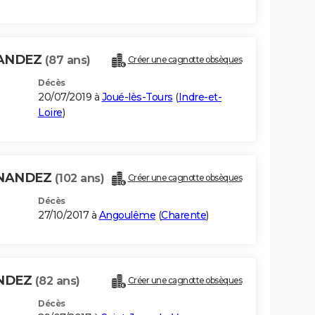
NANDEZ
(87 ans)
Créer une cagnotte obsèques
Décès
20/07/2019 à
Joué-lès-Tours
(
Indre-et-
Loire
)
RNANDEZ
(102 ans)
Créer une cagnotte obsèques
Décès
27/10/2017 à
Angoulême
(
Charente
)
ANDEZ
(82 ans)
Créer une cagnotte obsèques
Décès