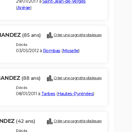
29/07/2017 à
Saint-Jean-de-Verges
(
Ariège
)
RNANDEZ
(85 ans)
Créer une cagnotte obsèques
Décès
03/03/2012 à
Rombas
(
Moselle
)
RNANDEZ
(88 ans)
Créer une cagnotte obsèques
Décès
08/01/2011 à
Tarbes
(
Hautes-Pyrénées
)
ANDEZ
(42 ans)
Créer une cagnotte obsèques
Décès