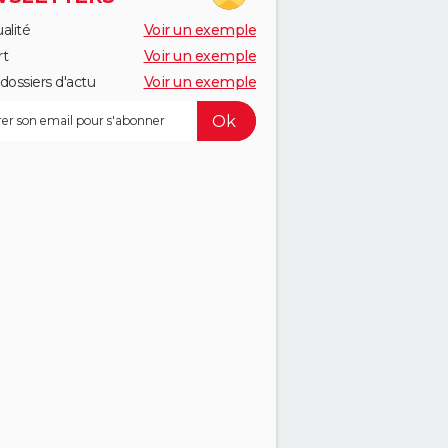
alité
Voir un exemple
rt
Voir un exemple
dossiers d'actu
Voir un exemple