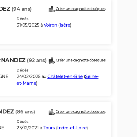
NDEZ
(94 ans)
Créer une cagnotte obsèques
Décès
31/05/2025 à
Voiron
(
Isère
)
ERNANDEZ
(92 ans)
Créer une cagnotte obsèques
Décès
AGNE
24/02/2025 au
Châtelet-en-Brie
(
Seine-
et-Marne
)
ANDEZ
(86 ans)
Créer une cagnotte obsèques
Décès
DE
23/12/2021 à
Tours
(
Indre-et-Loire
)