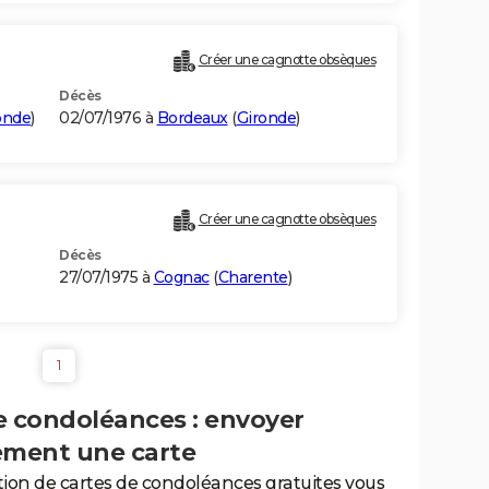
Créer une cagnotte obsèques
Décès
onde
)
02/07/1976 à
Bordeaux
(
Gironde
)
Créer une cagnotte obsèques
Décès
27/07/1975 à
Cognac
(
Charente
)
1
e condoléances : envoyer
ement une carte
tion de cartes de condoléances gratuites vous