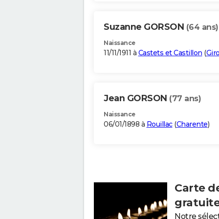
Suzanne GORSON
(64 ans)
Naissance
11/11/1911 à
Castets et Castillon
(
Gir
Jean GORSON
(77 ans)
Naissance
06/01/1898 à
Rouillac
(
Charente
)
Carte d
gratuit
Notre sélec