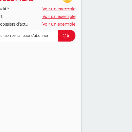
alité
Voir un exemple
rt
Voir un exemple
dossiers d'actu
Voir un exemple