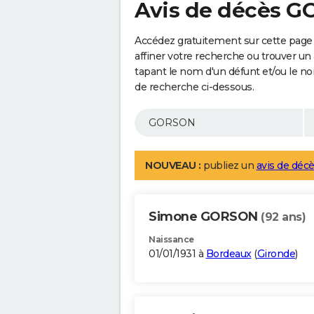
Avis de décès 
Accédez gratuitement sur cette pag
affiner votre recherche ou trouver un
tapant le nom d'un défunt et/ou le 
de recherche ci-dessous.
NOUVEAU :
publiez un
avis de décè
Simone GORSON
(92 ans)
Naissance
01/01/1931 à
Bordeaux
(
Gironde
)