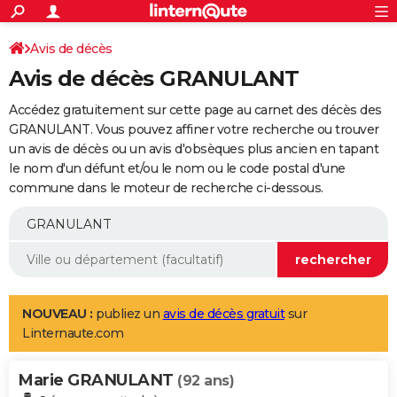
ACTUALITÉS
Connexion
S'inscrire
Avis de décès
Rechercher
Société
Education
Villes
Politique
Faits Divers
Monde
+
SPORT
Avis de décès GRANULANT
Football
Cyclisme
Forum
Coupe du monde 2026
Tennis
Rugby
CULTURE
Accédez gratuitement sur cette page au carnet des décès des
TNT
Cinéma
Musique
Programme TV
Streaming
Sorties cinéma
+
GRANULANT. Vous pouvez affiner votre recherche ou trouver
FINANCE
un avis de décès ou un avis d'obsèques plus ancien en tapant
Impôts
Immobilier
Banque
Crédit
Retraite
Epargne
Risques naturels par ville
Assurance
AUTO
le nom d'un défunt et/ou le nom ou le code postal d'une
commune dans le moteur de recherche ci-dessous.
Réserver un essai
Berlines
Forum auto
Essais
Citadines
SUV
+
HIGH-TECH
Meilleur smartphone
Ordinateurs
Guide high-tech
Mobiles
Internet
Jeux vidéo
+
BRICOLAGE
Aménagement intérieur
Cuisine
Jardinage
+
Forum
Extérieur
Salle de bains
Rangement
WEEK-END
Escapades
Expositions
Week-end nature
Guides de France
Patrimoine
Musées
+
LIFESTYLE
NOUVEAU :
publiez un
avis de décès gratuit
sur
Linternaute.com
Bien-être
Mode
+
Art de vivre
Loisirs
Modes de vie
SANTE
Marie GRANULANT
Guide de la santé
Médicaments
+
Alimentation
Maladies
Sommeil
(92 ans)
VOYAGE