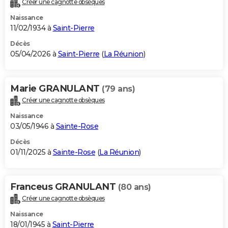
Créer une cagnotte obsèques
City break
Voyage de noces
Climat
Destinations
Voyage nature
Forum
+
PHOTO
Naissance
11/02/1934 à
Saint-Pierre
GUIDES D'ACHAT
Décès
05/04/2026 à
Saint-Pierre
(
La Réunion
)
BONS PLANS
CARTE DE VOEUX
Marie GRANULANT
(79 ans)
Carte Bonne année
Carte Pâques
Carte de Noël
Carte Saint-Valentin
Carte d'anniversaire
DICTIONNAIRE
Créer une cagnotte obsèques
Biographies
Expressions
Dictionnaire
Citations
Proverbes
PROGRAMME TV
Naissance
03/05/1946 à
Sainte-Rose
COPAINS D'AVANT
Décès
01/11/2025 à
Sainte-Rose
(
La Réunion
)
Se connecter
Collèges
Universités
Service militaire
S'inscrire
Lycées
Primaires
Entreprises
Avis de recherche
AVIS DE DÉCÈS
FORUM
Franceus GRANULANT
(80 ans)
Lifestyle
Sport
Television
Cinema
Bricolage
Culture
Auto
Voyage
Créer une cagnotte obsèques
Naissance
18/01/1945 à
Saint-Pierre