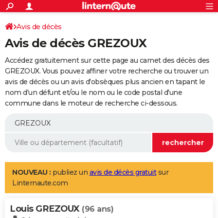
ACTUALITÉS
Connexion
S'inscrire
Avis de décès
Rechercher
Société
Education
Villes
Politique
Faits Divers
Monde
+
SPORT
Avis de décès GREZOUX
Football
Cyclisme
Forum
Coupe du monde 2026
Tennis
Rugby
CULTURE
Accédez gratuitement sur cette page au carnet des décès des
TNT
Cinéma
Musique
Programme TV
Streaming
Sorties cinéma
+
GREZOUX. Vous pouvez affiner votre recherche ou trouver un
FINANCE
avis de décès ou un avis d'obsèques plus ancien en tapant le
Impôts
Immobilier
Banque
Crédit
Retraite
Epargne
Risques naturels par ville
Assurance
AUTO
nom d'un défunt et/ou le nom ou le code postal d'une
commune dans le moteur de recherche ci-dessous.
Réserver un essai
Berlines
Forum auto
Essais
Citadines
SUV
+
HIGH-TECH
Meilleur smartphone
Ordinateurs
Guide high-tech
Mobiles
Internet
Jeux vidéo
+
BRICOLAGE
Aménagement intérieur
Cuisine
Jardinage
+
Forum
Extérieur
Salle de bains
Rangement
WEEK-END
Escapades
Expositions
Week-end nature
Guides de France
Patrimoine
Musées
+
LIFESTYLE
NOUVEAU :
publiez un
avis de décès gratuit
sur
Linternaute.com
Bien-être
Mode
+
Art de vivre
Loisirs
Modes de vie
SANTE
Louis GREZOUX
Guide de la santé
Médicaments
+
Alimentation
Maladies
Sommeil
(96 ans)
VOYAGE