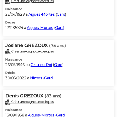
Créer une cagnotte obsèques
City break
Voyage de noces
Climat
Destinations
Voyage nature
Forum
+
PHOTO
Naissance
25/04/1928 à
Aigues-Mortes
(
Gard
)
GUIDES D'ACHAT
Décès
17/11/2024 à
Aigues-Mortes
(
Gard
)
BONS PLANS
CARTE DE VOEUX
Josiane GREZOUX
(75 ans)
Carte Bonne année
Carte Pâques
Carte de Noël
Carte Saint-Valentin
Carte d'anniversaire
DICTIONNAIRE
Créer une cagnotte obsèques
Biographies
Expressions
Dictionnaire
Citations
Proverbes
PROGRAMME TV
Naissance
26/05/1946 au
Grau-du-Roi
(
Gard
)
COPAINS D'AVANT
Décès
30/03/2022 à
Nîmes
(
Gard
)
Se connecter
Collèges
Universités
Service militaire
S'inscrire
Lycées
Primaires
Entreprises
Avis de recherche
AVIS DE DÉCÈS
FORUM
Denis GREZOUX
(83 ans)
Lifestyle
Sport
Television
Cinema
Bricolage
Culture
Auto
Voyage
Créer une cagnotte obsèques
Naissance
13/09/1938 à
Aigues-Mortes
(
Gard
)