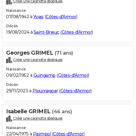
Créer une cagnotte obsèques
City break
Voyage de noces
Climat
Destinations
Voyage nature
Forum
+
PHOTO
Naissance
07/08/1942 à
Yvias
(
Côtes-d'Armor
)
GUIDES D'ACHAT
Décès
19/08/2024 à
Saint-Brieuc
(
Côtes-d'Armor
)
BONS PLANS
CARTE DE VOEUX
Georges GRIMEL
(71 ans)
Carte Bonne année
Carte Pâques
Carte de Noël
Carte Saint-Valentin
Carte d'anniversaire
DICTIONNAIRE
Créer une cagnotte obsèques
Biographies
Expressions
Dictionnaire
Citations
Proverbes
PROGRAMME TV
Naissance
09/02/1952 à
Guingamp
(
Côtes-d'Armor
)
COPAINS D'AVANT
Décès
29/11/2023 à
Ploumagoar
(
Côtes-d'Armor
)
Se connecter
Collèges
Universités
Service militaire
S'inscrire
Lycées
Primaires
Entreprises
Avis de recherche
AVIS DE DÉCÈS
FORUM
Isabelle GRIMEL
(46 ans)
Lifestyle
Sport
Television
Cinema
Bricolage
Culture
Auto
Voyage
Créer une cagnotte obsèques
Naissance
22/04/1975 à
Paimpol
(
Côtes-d'Armor
)