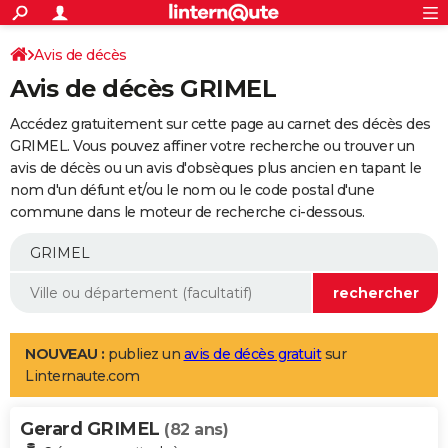
ACTUALITÉS
Connexion
S'inscrire
Avis de décès
Rechercher
Société
Education
Villes
Politique
Faits Divers
Monde
+
SPORT
Avis de décès GRIMEL
Football
Cyclisme
Forum
Coupe du monde 2026
Tennis
Rugby
CULTURE
Accédez gratuitement sur cette page au carnet des décès des
TNT
Cinéma
Musique
Programme TV
Streaming
Sorties cinéma
+
GRIMEL. Vous pouvez affiner votre recherche ou trouver un
FINANCE
avis de décès ou un avis d'obsèques plus ancien en tapant le
Impôts
Immobilier
Banque
Crédit
Retraite
Epargne
Risques naturels par ville
Assurance
AUTO
nom d'un défunt et/ou le nom ou le code postal d'une
commune dans le moteur de recherche ci-dessous.
Réserver un essai
Berlines
Forum auto
Essais
Citadines
SUV
+
HIGH-TECH
Meilleur smartphone
Ordinateurs
Guide high-tech
Mobiles
Internet
Jeux vidéo
+
BRICOLAGE
Aménagement intérieur
Cuisine
Jardinage
+
Forum
Extérieur
Salle de bains
Rangement
WEEK-END
Escapades
Expositions
Week-end nature
Guides de France
Patrimoine
Musées
+
LIFESTYLE
NOUVEAU :
publiez un
avis de décès gratuit
sur
Linternaute.com
Bien-être
Mode
+
Art de vivre
Loisirs
Modes de vie
SANTE
Gerard GRIMEL
Guide de la santé
Médicaments
+
Alimentation
Maladies
Sommeil
(82 ans)
VOYAGE