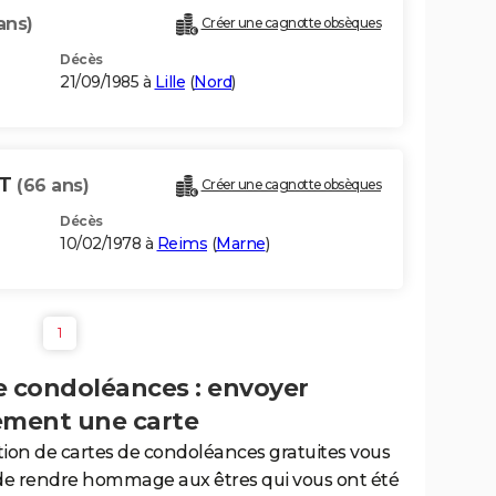
ans)
Créer une cagnotte obsèques
Décès
21/09/1985 à
Lille
(
Nord
)
OT
(66 ans)
Créer une cagnotte obsèques
Décès
10/02/1978 à
Reims
(
Marne
)
1
e condoléances : envoyer
ement une carte
tion de cartes de condoléances gratuites vous
de rendre hommage aux êtres qui vous ont été