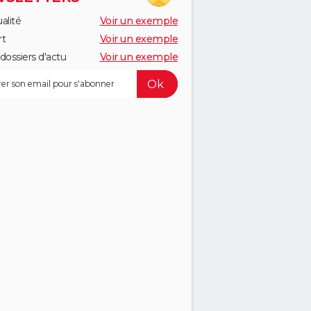
alité
Voir un exemple
rt
Voir un exemple
dossiers d'actu
Voir un exemple