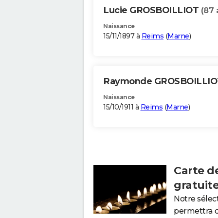
Lucie GROSBOILLIOT
(87 
Naissance
15/11/1897 à
Reims
(
Marne
)
Raymonde GROSBOILLI
Naissance
15/10/1911 à
Reims
(
Marne
)
Carte d
gratuit
Notre sélec
permettra 