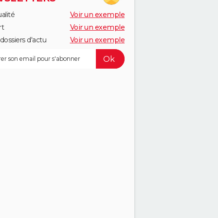
alité
Voir un exemple
rt
Voir un exemple
dossiers d'actu
Voir un exemple