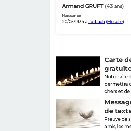
Armand GRUFT
(43 ans)
Naissance
20/05/1934 à
Forbach
(
Moselle
)
Carte d
gratuit
Notre sélec
permettra 
chers et de
Message
de text
Preuve de 
amis, les m