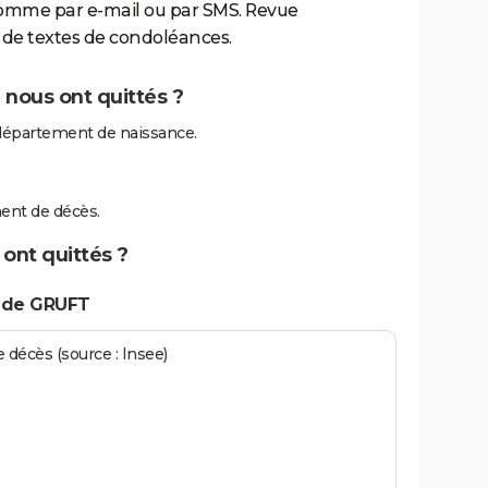
comme par e-mail ou par SMS. Revue
de textes de condoléances.
 nous ont quittés ?
département de naissance.
ent de décès.
ont quittés ?
s de GRUFT
écès (source : Insee)