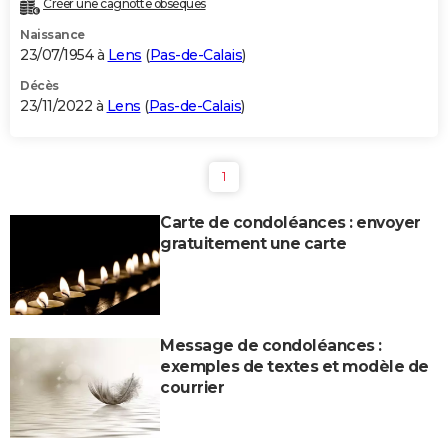
Créer une cagnotte obsèques
City break
Voyage de noces
Climat
Destinations
Voyage nature
Forum
+
PHOTO
Naissance
23/07/1954 à
Lens
(
Pas-de-Calais
)
GUIDES D'ACHAT
Décès
23/11/2022 à
Lens
(
Pas-de-Calais
)
BONS PLANS
CARTE DE VOEUX
1
Carte Bonne année
Carte Pâques
Carte de Noël
Carte Saint-Valentin
Carte d'anniversaire
DICTIONNAIRE
Carte de condoléances : envoyer
Biographies
Expressions
Dictionnaire
Citations
Proverbes
PROGRAMME TV
gratuitement une carte
COPAINS D'AVANT
Se connecter
Collèges
Universités
Service militaire
S'inscrire
Lycées
Primaires
Entreprises
Avis de recherche
AVIS DE DÉCÈS
Message de condoléances :
FORUM
exemples de textes et modèle de
Lifestyle
Sport
Television
Cinema
Bricolage
Culture
Auto
Voyage
courrier