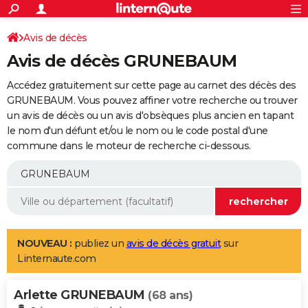
ACTUALITÉS
Connexion
S'inscrire
Avis de décès
Rechercher
Société
Education
Villes
Politique
Faits Divers
Monde
+
SPORT
Avis de décès GRUNEBAUM
Football
Cyclisme
Forum
Coupe du monde 2026
Tennis
Rugby
CULTURE
Accédez gratuitement sur cette page au carnet des décès des
TNT
Cinéma
Musique
Programme TV
Streaming
Sorties cinéma
+
GRUNEBAUM. Vous pouvez affiner votre recherche ou trouver
FINANCE
un avis de décès ou un avis d'obsèques plus ancien en tapant
Impôts
Immobilier
Banque
Crédit
Retraite
Epargne
Risques naturels par ville
Assurance
AUTO
le nom d'un défunt et/ou le nom ou le code postal d'une
commune dans le moteur de recherche ci-dessous.
Réserver un essai
Berlines
Forum auto
Essais
Citadines
SUV
+
HIGH-TECH
Meilleur smartphone
Ordinateurs
Guide high-tech
Mobiles
Internet
Jeux vidéo
+
BRICOLAGE
Aménagement intérieur
Cuisine
Jardinage
+
Forum
Extérieur
Salle de bains
Rangement
WEEK-END
Escapades
Expositions
Week-end nature
Guides de France
Patrimoine
Musées
+
LIFESTYLE
NOUVEAU :
publiez un
avis de décès gratuit
sur
Linternaute.com
Bien-être
Mode
+
Art de vivre
Loisirs
Modes de vie
SANTE
Arlette GRUNEBAUM
Guide de la santé
Médicaments
+
Alimentation
Maladies
Sommeil
(68 ans)
VOYAGE